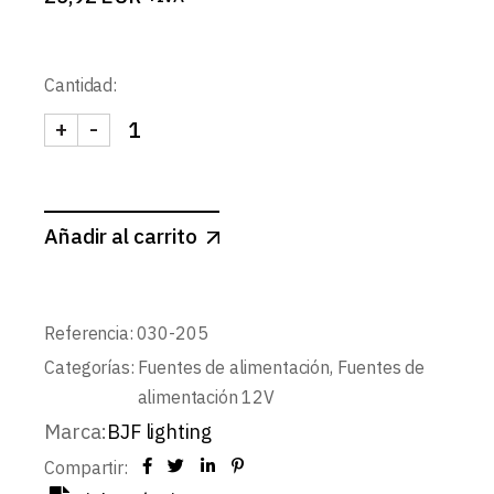
Cantidad:
+
-
FUENTE ALIMENTACION 12V-DC 150W IP20 cant
Añadir al carrito
Referencia:
030-205
Categorías:
Fuentes de alimentación
,
Fuentes de
alimentación 12V
Marca:
BJF lighting
Compartir: