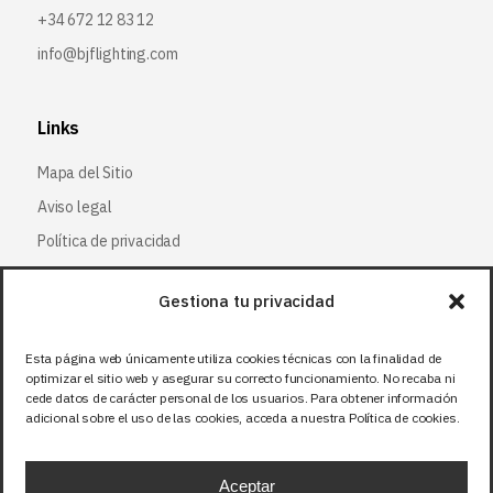
+34 672 12 83 12
info@bjflighting.com
Links
Mapa del Sitio
Aviso legal
Política de privacidad
Política de cookies
Gestiona tu privacidad
Síguenos
Esta página web únicamente utiliza cookies técnicas con la finalidad de
optimizar el sitio web y asegurar su correcto funcionamiento. No recaba ni
Facebook
cede datos de carácter personal de los usuarios. Para obtener información
adicional sobre el uso de las cookies, acceda a nuestra Política de cookies.
X (Twitter
)
Instagram
Aceptar