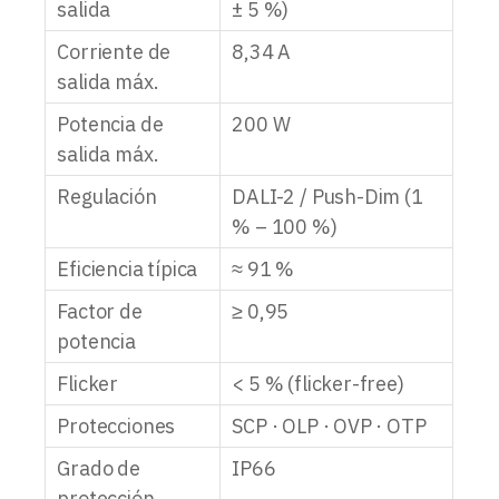
salida
± 5 %)
Corriente de
8,34 A
salida máx.
Potencia de
200 W
salida máx.
Regulación
DALI-2 / Push-Dim (1
% – 100 %)
Eficiencia típica
≈ 91 %
Factor de
≥ 0,95
potencia
Flicker
< 5 % (flicker-free)
Protecciones
SCP · OLP · OVP · OTP
Grado de
IP66
protección