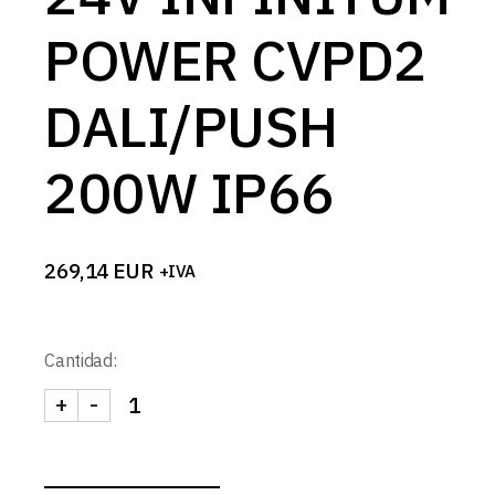
POWER CVPD2
DALI/PUSH
200W IP66
269,14
EUR
+IVA
Cantidad:
+
-
FUENTE ALIMENTACION 24V INFINITUM POWER C