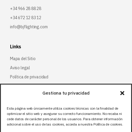
+34 966 28 88 28
+34 672 12 83 12
info@bjflighting.com
Links
Mapa del Sitio
Aviso legal
Política de privacidad
Política de cookies
Gestiona tu privacidad
Síguenos
Esta página web únicamente utiliza cookies técnicas con la finalidad de
optimizar el sitio web y asegurar su correcto funcionamiento. No recaba ni
Facebook
cede datos de carácter personal de los usuarios. Para obtener información
adicional sobre el uso de las cookies, acceda a nuestra Política de cookies.
X (Twitter
)