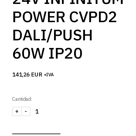
POWER CVPD2
DALI/PUSH
60W IP20
141,26
EUR
+IVA
Cantidad:
+
-
FUENTE ALIMENTACION 24V INFINITUM POWER C