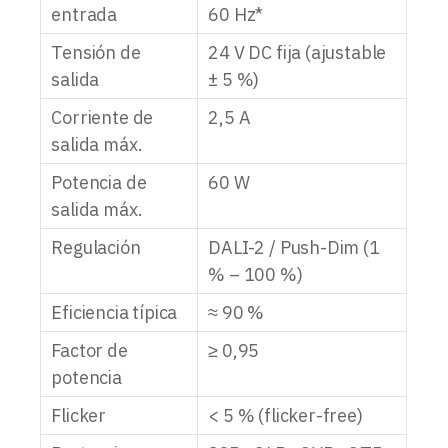
entrada
60 Hz*
Tensión de
24 V DC fija (ajustable
salida
± 5 %)
Corriente de
2,5 A
salida máx.
Potencia de
60 W
salida máx.
Regulación
DALI-2 / Push-Dim (1
% – 100 %)
Eficiencia típica
≈ 90 %
Factor de
≥ 0,95
potencia
Flicker
< 5 % (flicker-free)