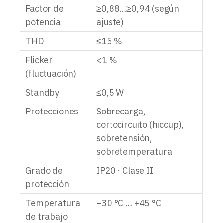
Factor de
≥0,88…≥0,94 (según
potencia
ajuste)
THD
≤15 %
Flicker
<1 %
(fluctuación)
Standby
≤0,5 W
Protecciones
Sobrecarga,
cortocircuito (hiccup),
sobretensión,
sobretemperatura
Grado de
IP20 · Clase II
protección
Temperatura
−30 °C … +45 °C
de trabajo