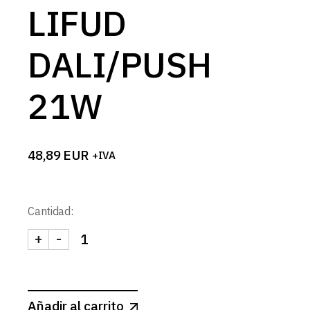
LIFUD
DALI/PUSH
21W
48,89
EUR
+IVA
Cantidad:
+
-
FUENTE CORRIENTE CONSTANTE LIFUD DALI/PU
Añadir al carrito