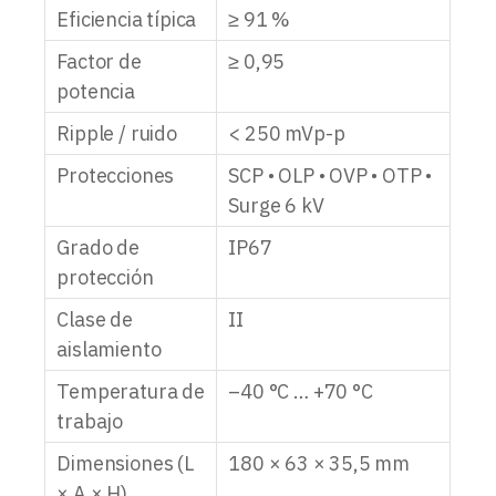
Eficiencia típica
≥ 91 %
Factor de
≥ 0,95
potencia
Ripple / ruido
< 250 mVp-p
Protecciones
SCP • OLP • OVP • OTP •
Surge 6 kV
Grado de
IP67
protección
Clase de
II
aislamiento
Temperatura de
–40 °C … +70 °C
trabajo
Dimensiones (L
180 × 63 × 35,5 mm
× A × H)