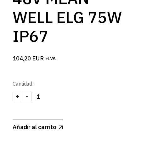
WELL ELG 75W
IP67
104,20
EUR
+IVA
Cantidad:
+
-
FUENTE ALIMENTACION 48V MEAN WELL ELG 75W
Añadir al carrito