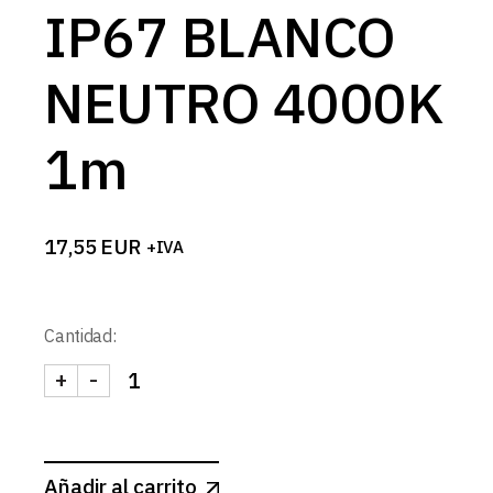
IP67 BLANCO
NEUTRO 4000K
1m
17,55
EUR
+IVA
Cantidad:
+
-
TIRA 230V PRO 17W/m 120LED/m IP67 BLANCO 
Añadir al carrito