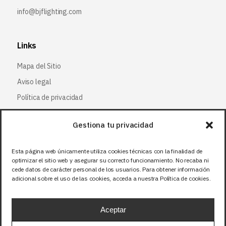
info@bjflighting.com
Links
Mapa del Sitio
Aviso legal
Política de privacidad
Política de cookies
Gestiona tu privacidad
Síguenos
Esta página web únicamente utiliza cookies técnicas con la finalidad de
optimizar el sitio web y asegurar su correcto funcionamiento. No recaba ni
Facebook
cede datos de carácter personal de los usuarios. Para obtener información
adicional sobre el uso de las cookies, acceda a nuestra Política de cookies.
X (Twitter
)
Instagram
Aceptar
LinkedIn