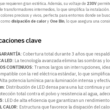
que requieren gran estética. Además, su voltaje de
230V
permit
e transformadores intermedios, lo que simplifica la instalación.
 colores precisos y vivos, perfecta para entornos donde se busca
ia como
disipación de calor
y
One Bin
, lo que asegura una consi
caciones clave
GARANTÍA
: Cobertura total durante 3 años que respalda
A LED
: La tecnología avanzada elimina las sombras y lo
ROS CONTINUOS
: Tramos largos sin interrupciones, ide
ompatible con la red eléctrica estándar, lo que simplifica 
 Alta potencia lumínica para iluminación intensa y efecti
/m
: Distribución de LED densa para una luz continua y u
otección total contra el polvo y resistencia al agua, ade
5
: LED de alta eficiencia que garantizan un rendimiento
EL CALOR
: Estructura que favorece la disipación del calo