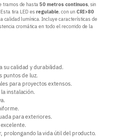
e tramos de hasta
50 metros continuos
, sin
 Esta tira LED es
regulable
, con un
CRI>80
 calidad lumínica. Incluye características de
stencia cromática en todo el recorrido de la
 su calidad y durabilidad.
s puntos de luz.
ales para proyectos extensos.
la instalación.
va.
niforme.
cuada para exteriores.
 excelente.
r, prolongando la vida útil del producto.