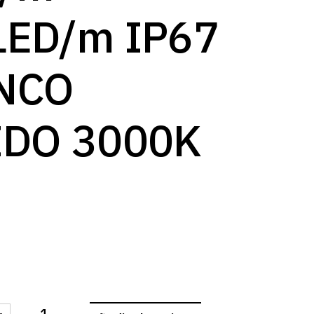
log
LED/m IP67
NCO
IDO 3000K
-