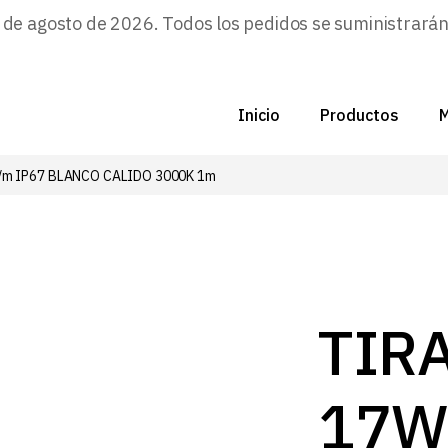
e agosto de 2026. Todos los pedidos se suministrarán a
Inicio
Productos
M
/m IP67 BLANCO CALIDO 3000K 1m
C
N
D
C
TIR
P
17W
Z