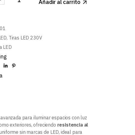
Añadir al carrito
 230V PRO 17W/m 120LED/m IP67 BLANCO CALIDO 30
01
LED
,
Tiras LED 230V
a LED
ing
a
 avanzada para iluminar espacios con luz
como exteriores, ofreciendo
resistencia al
 uniforme sin marcas de LED, ideal para