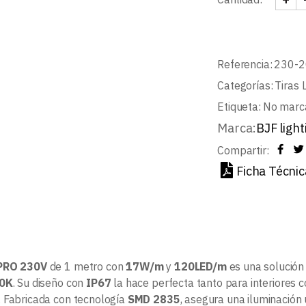
TIRA
Referencia:
230-2
Categorías:
Tiras 
Etiqueta:
No marc
Marca:
BJF light
Compartir:
Ficha Técnic
PRO 230V
de 1 metro con
17W/m
y
120LED/m
es una solución
0K
. Su diseño con
IP67
la hace perfecta tanto para interiores 
. Fabricada con tecnología
SMD 2835
, asegura una iluminación