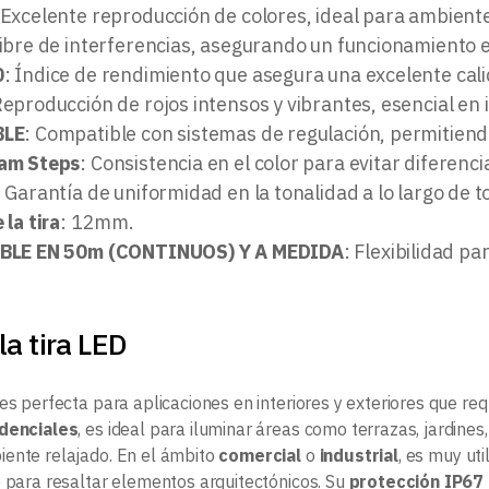
 Excelente reproducción de colores, ideal para ambiente
Libre de interferencias, asegurando un funcionamiento e
0
: Índice de rendimiento que asegura una excelente cali
Reproducción de rojos intensos y vibrantes, esencial en 
BLE
: Compatible con sistemas de regulación, permitiendo
am Steps
: Consistencia en el color para evitar diferenc
: Garantía de uniformidad en la tonalidad a lo largo de to
la tira
: 12mm.
BLE EN 50m (CONTINUOS) Y A MEDIDA
: Flexibilidad p
la tira LED
es perfecta para aplicaciones en interiores y exteriores que req
idenciales
, es ideal para iluminar áreas como terrazas, jardines
ente relajado. En el ámbito
comercial
o
industrial
, es muy uti
o para resaltar elementos arquitectónicos. Su
protección IP67