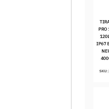
TIRA
PRO 
120
IP67 
NE
400
SKU: