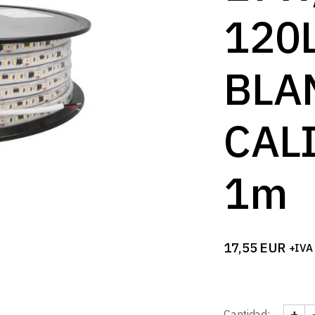
B
120
BLA
CAL
1m
17,55
EUR
+IVA
+
Cantidad: