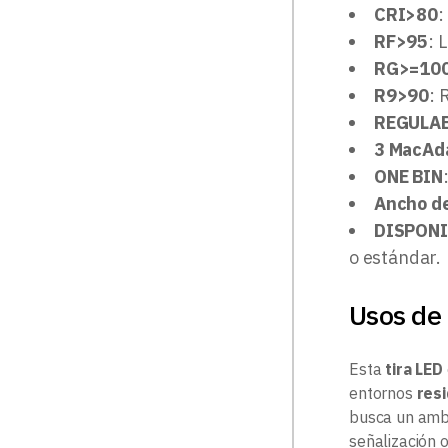
CRI>80
:
RF>95
: 
RG>=10
R9>90
: 
REGULA
3 MacAd
ONE BIN
Ancho de 
DISPONI
o estándar.
Usos de 
Esta
tira LED
entornos
res
busca un ambi
señalización 