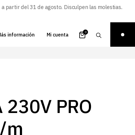
 partir del 31 de agosto. Disculpen las molestias.
0
ás información
Mi cuenta
atálogos
Login
uestra historia
Carrito
istribuidores
Pedidos
ontacto
Recuperar
A 230V PRO
contraseña
FAQs
royectos
/m
ona de inspiración