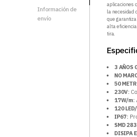
aplicaciones 
Información de
la necesidad d
envío
que garantiza
alta eficienc
tira.
Especifi
3 AÑOS 
NO MARC
50 MET
230V
: C
17W/m
:
120 LED
IP67
: Pr
SMD 283
DISIPA 