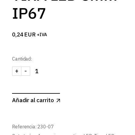
IP67
0,24
EUR
+IVA
Cantidad:
+
-
TAPON FINAL TIRA LED 8mm IP67 cantidad
Añadir al carrito
Referencia:
230-07