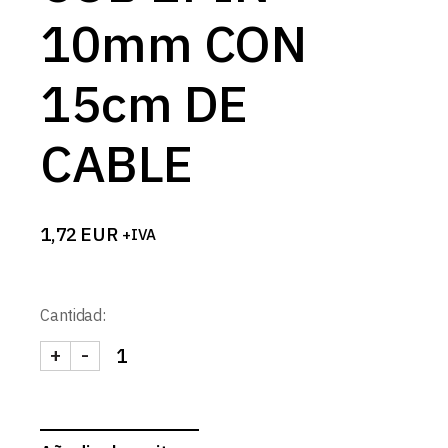
10mm CON
15cm DE
CABLE
1,72
EUR
+IVA
Cantidad:
+
-
CONECTOR COB 2PIN 10mm CON 15cm DE CABLE 