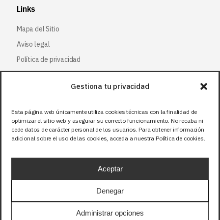
Links
Mapa del Sitio
Aviso legal
Política de privacidad
Política de cookies
Gestiona tu privacidad
Síguenos
Esta página web únicamente utiliza cookies técnicas con la finalidad de
optimizar el sitio web y asegurar su correcto funcionamiento. No recaba ni
Facebook
cede datos de carácter personal de los usuarios. Para obtener información
adicional sobre el uso de las cookies, acceda a nuestra Política de cookies.
X (Twitter
)
Instagram
Aceptar
LinkedIn
Denegar
Precios sin IVA (21%). Tasa RAEE incluida en
Administrar opciones