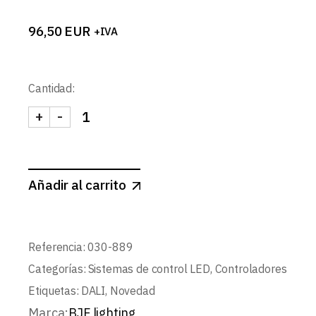
96,50
EUR
+IVA
Cantidad:
+
-
CONTROLADOR REGULADOR DALI 5 EN 1 cantida
Añadir al carrito
Referencia:
030-889
Categorías:
Sistemas de control LED
,
Controladores
Etiquetas:
DALI
,
Novedad
Marca:
BJF lighting