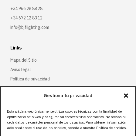
+34 966 28 88 28
+34 672 12 83 12
info@bjflighting.com
Links
Mapa del Sitio
Aviso legal
Política de privacidad
Política de cookies
Gestiona tu privacidad
Síguenos
Esta página web únicamente utiliza cookies técnicas con la finalidad de
optimizar el sitio web y asegurar su correcto funcionamiento. No recaba ni
Facebook
cede datos de carácter personal de los usuarios. Para obtener información
adicional sobre el uso de las cookies, acceda a nuestra Política de cookies.
X (Twitter
)