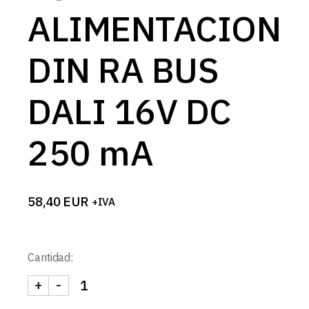
ALIMENTACION
DIN RA BUS
DALI 16V DC
250 mA
58,40
EUR
+IVA
Cantidad:
+
-
FUENTE ALIMENTACION DIN RA BUS DALI 16V DC