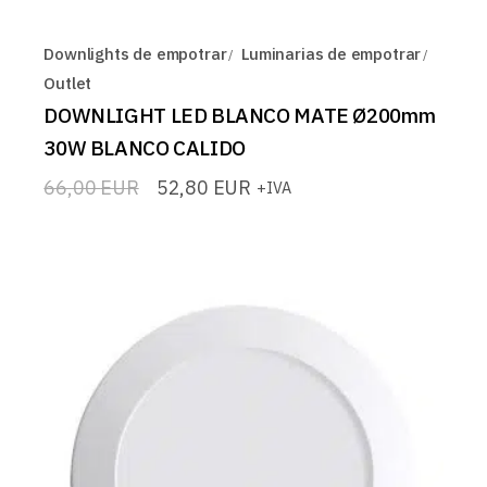
Downlights de empotrar
Luminarias de empotrar
Outlet
DOWNLIGHT LED BLANCO MATE Ø200mm
30W BLANCO CALIDO
66,00
EUR
52,80
EUR
+IVA
El
El
precio
precio
original
actual
era:
es:
66,00 EUR.
52,80 EUR.