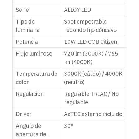
Serie
ALLOY LED
Tipo de
Spot empotrable
luminaria
redondo fijo cóncavo
Potencia
10W LED COB Citizen
Flujo luminoso
720 lm (3000K) / 765
lm (4000K)
Temperatura de
3000K (cálido) / 4000K
color
(neutro)
Regulación
Regulable TRIAC / No
regulable
Driver
AcTEC externo incluido
Ángulo de
30°
apertura del