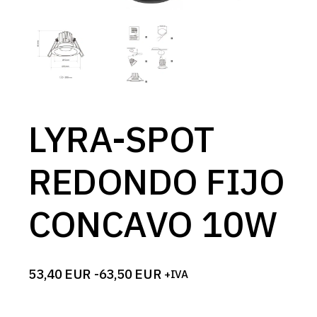
LYRA-SPOT
REDONDO FIJO
CONCAVO 10W
53,40
EUR
-
63,50
EUR
+IVA
Rango
de
precios: