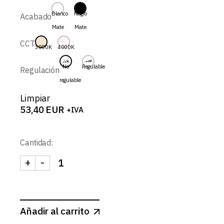
desde
53,40 EUR
Blanco
Negro
Acabado
hasta
Mate
Mate
63,50 EUR
CCT
3000K
4000K
No
Regulable
Regulación
regulable
Limpiar
53,40
EUR
+IVA
Cantidad:
+
-
LYRA-SPOT REDONDO FIJO CONCAVO 10W canti
Añadir al carrito