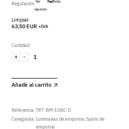
No
Regulable
Regulación
regulable
Limpiar
63,50
EUR
+IVA
Cantidad:
+
-
LYRA-SPOT REDONDO FIJO CONCAVO 10W canti
Añadir al carrito
Referencia:
787-BM-10BC-D
Categorías:
Luminarias de empotrar
,
Spots de
empotrar