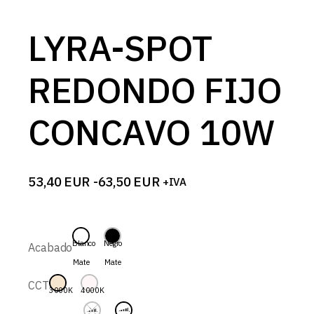
LYRA-SPOT
REDONDO FIJO
CONCAVO 10W
53,40
EUR
-
63,50
EUR
+IVA
Rango
de
precios:
desde
53,40 EUR
Blanco
Negro
Acabado
hasta
Mate
Mate
63,50 EUR
CCT
3000K
4000K