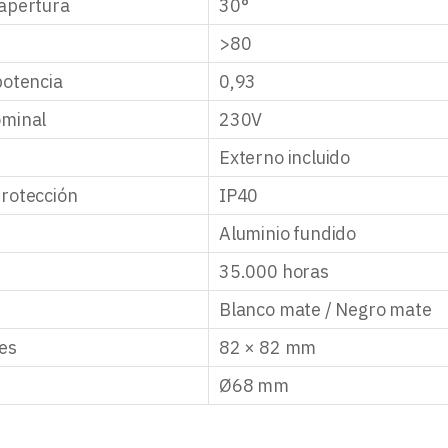
apertura
30°
>80
potencia
0,93
ominal
230V
Externo incluido
rotección
IP40
Aluminio fundido
35.000 horas
Blanco mate / Negro mate
es
82 × 82 mm
Ø68 mm