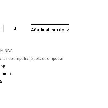
-
Añadir al carrito
-SPOT CUADRADO BASCULANTE 9W cantidad
NM-9BC
arias de empotrar
,
Spots de empotrar
ing
a