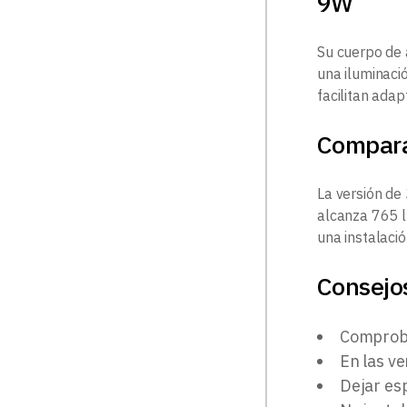
9W
Su cuerpo de 
una iluminació
facilitan adap
Compar
La versión de
alcanza 765 l
una instalaci
Consejos
Comproba
En las ve
Dejar esp