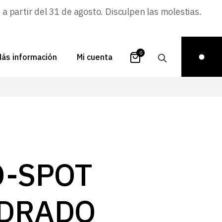
 partir del 31 de agosto. Disculpen las molestias.
0
ás información
Mi cuenta
atálogos
Login
uestra historia
Carrito
istribuidores
Pedidos
ontacto
Recuperar
O-SPOT
contraseña
FAQs
royectos
DRADO
ona de inspiración