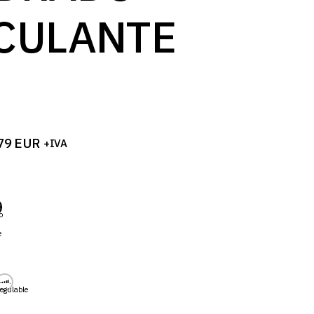
log
CULANTE
79
EUR
+IVA
o
e
egulable