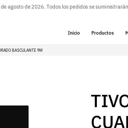
e agosto de 2026. Todos los pedidos se suministrarán a
Inicio
Productos
M
DRADO BASCULANTE 9W
C
N
D
C
TIV
P
CUA
Z