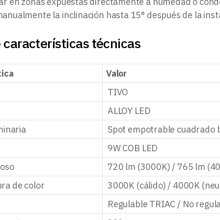
lar en zonas expuestas directamente a humedad o cond
anualmente la inclinación hasta 15° después de la inst
 características técnicas
tica
Valor
TIVO
ALLOY LED
minaria
Spot empotrable cuadrado 
9W COB LED
noso
720 lm (3000K) / 765 lm (4
ra de color
3000K (cálido) / 4000K (neu
n
Regulable TRIAC / No regul