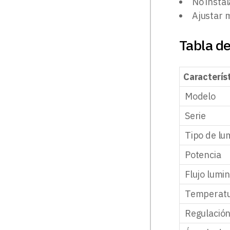
No insta
Ajustar m
Tabla de
Caracterís
Modelo
Serie
Tipo de lu
Potencia
Flujo lumi
Temperatu
Regulació