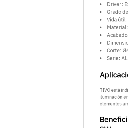
Driver: E
Grado de
Vida útil
Material
Acabados
Dimensio
Corte: 
Serie: A
Aplicac
TIVO está indi
iluminación em
elementos arq
Benefic