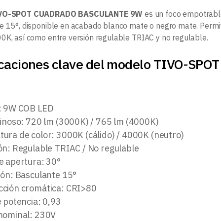
VO-SPOT CUADRADO BASCULANTE 9W
es un foco empotrabl
e 15°, disponible en acabado blanco mate o negro mate. Permite
0K, así como entre versión regulable TRIAC y no regulable.
icaciones clave del modelo TIVO-S
: 9W COB LED
minoso: 720 lm (3000K) / 765 lm (4000K)
ura de color: 3000K (cálido) / 4000K (neutro)
ón: Regulable TRIAC / No regulable
e apertura: 30°
ión: Basculante 15°
ción cromática: CRI>80
e potencia: 0,93
nominal: 230V