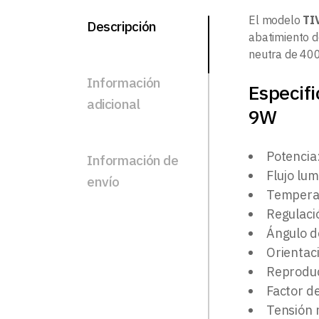
El modelo
TI
Descripción
abatimiento d
neutra de 400
Información
Especif
adicional
9W
Potencia
Información de
Flujo lu
envío
Temperat
Regulaci
Ángulo d
Orientac
Reproduc
Factor d
Tensión 