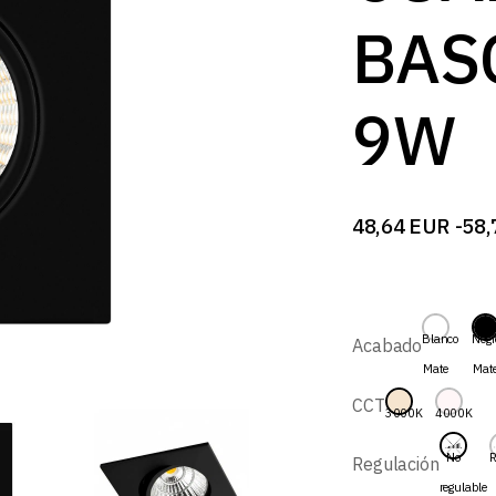
B
BAS
9W
48,64
EUR
-
58,
Rango
de
precios:
desde
48,64 EUR
hasta
Blanco
Negr
Acabado
58,79 EUR
Mate
Mat
CCT
3000K
4000K
No
R
Regulación
regulable