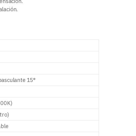
ensación.
alación.
basculante 15°
000K)
tro)
able