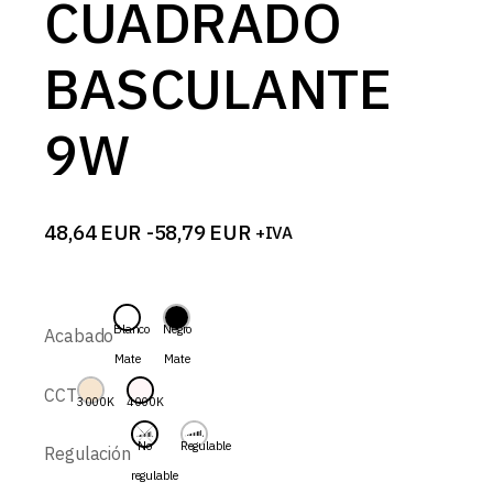
CUADRADO
BASCULANTE
9W
48,64
EUR
-
58,79
EUR
+IVA
Rango
de
precios:
desde
48,64 EUR
Blanco
Negro
Acabado
hasta
Mate
Mate
58,79 EUR
CCT
3000K
4000K
No
Regulable
Regulación
regulable