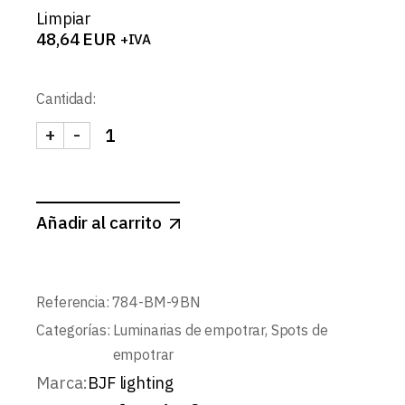
Limpiar
48,64
EUR
+IVA
Cantidad:
+
-
TIVO-SPOT CUADRADO BASCULANTE 9W cantida
Añadir al carrito
Referencia:
784-BM-9BN
Categorías:
Luminarias de empotrar
,
Spots de
empotrar
Marca:
BJF lighting