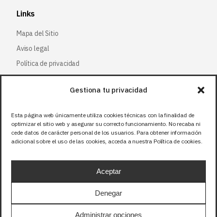
Links
Mapa del Sitio
Aviso legal
Política de privacidad
Política de cookies
Gestiona tu privacidad
Síguenos
Esta página web únicamente utiliza cookies técnicas con la finalidad de
optimizar el sitio web y asegurar su correcto funcionamiento. No recaba ni
Facebook
cede datos de carácter personal de los usuarios. Para obtener información
adicional sobre el uso de las cookies, acceda a nuestra Política de cookies.
X (Twitter
)
Instagram
Aceptar
LinkedIn
Denegar
Precios sin IVA (21%). Tasa RAEE incluida en
Administrar opciones