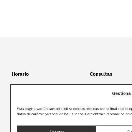
Horario
Consultas
Lunes-Viernes:
+34 966 28 88
28
Gestiona 
07:00-14:00
+34 672 12 83
Sábado y domingo:
12
Esta página web únicamente utiliza cookies técnicas con la finalidad de o
Cerrado
datos de carácter personal de los usuarios. Para obtener información adici
info@bjflighting.com