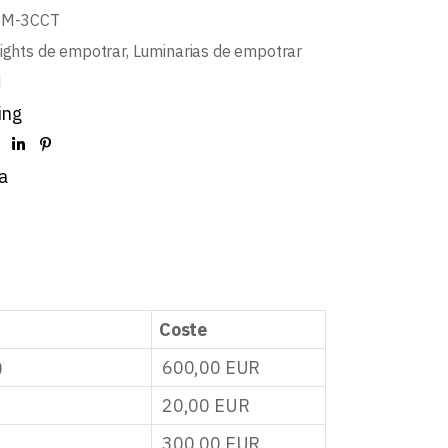
NM-3CCT
ights de empotrar
,
Luminarias de empotrar
d
ing
a
Coste
)
600,00
EUR
20,00
EUR
300,00
EUR