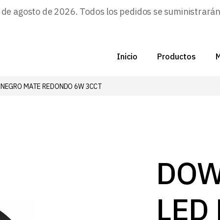
e agosto de 2026. Todos los pedidos se suministrarán a
Inicio
Productos
M
 NEGRO MATE REDONDO 6W 3CCT
C
N
D
C
DOW
P
LED
Z