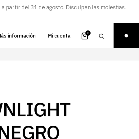
 partir del 31 de agosto. Disculpen las molestias.
0
ás información
Mi cuenta
atálogos
Login
uestra historia
Carrito
istribuidores
Pedidos
ontacto
Recuperar
NLIGHT
contraseña
FAQs
royectos
 NEGRO
ona de inspiración