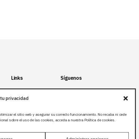
Links
Síguenos
Mapa del Sitio
Facebook
tu privacidad
Aviso legal
X (Twitter
)
Política de
Instagram
ptimizar el sitio web y asegurar su correcto funcionamiento. No recaba ni cede
privacidad
LinkedIn
onal sobre el uso de las cookies, acceda a nuestra Política de cookies.
Política de cookies