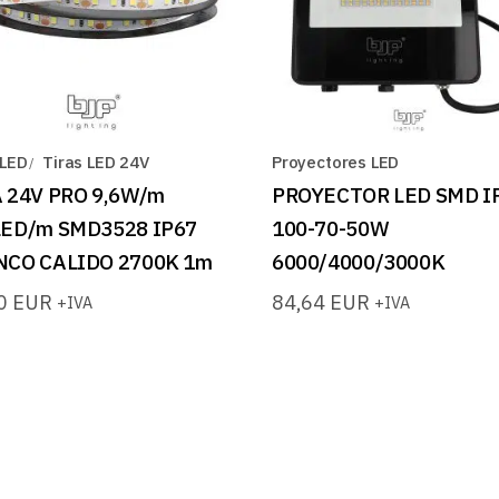
 LED
Tiras LED 24V
Proyectores LED
 24V PRO 9,6W/m
PROYECTOR LED SMD I
LED/m SMD3528 IP67
100-70-50W
NCO CALIDO 2700K 1m
6000/4000/3000K
90
EUR
84,64
EUR
+IVA
+IVA