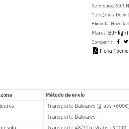
Referencia:
60R-
Categorías:
Downl
Etiqueta:
Noveda
Marca:
BJF light
Compartir:
Ficha Técnic
 zona
Método de envío
leares
Transporte Baleares (gratis +600€
Transporte Baleares
ninsular
Transporte 48/72h (gratis +300€)