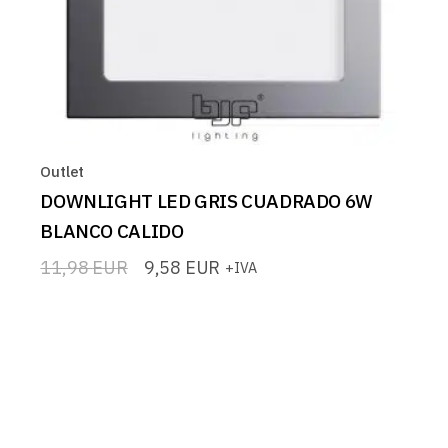
Outlet
DOWNLIGHT LED GRIS CUADRADO 6W
BLANCO CALIDO
11,98
EUR
9,58
EUR
+IVA
El
El
precio
precio
original
actual
era:
es:
11,98 EUR.
9,58 EUR.