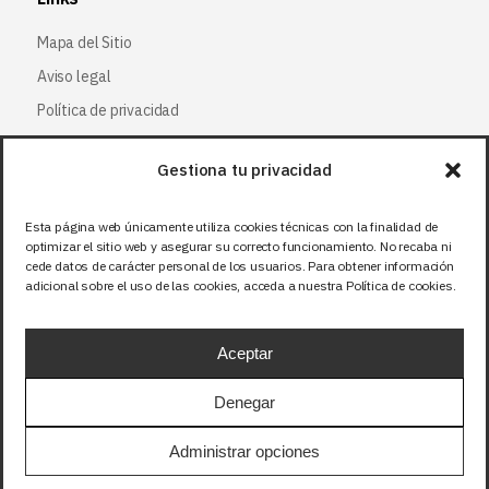
Mapa del Sitio
Aviso legal
Política de privacidad
Política de cookies
Gestiona tu privacidad
Síguenos
Esta página web únicamente utiliza cookies técnicas con la finalidad de
optimizar el sitio web y asegurar su correcto funcionamiento. No recaba ni
Facebook
cede datos de carácter personal de los usuarios. Para obtener información
adicional sobre el uso de las cookies, acceda a nuestra Política de cookies.
X (Twitter
)
Instagram
Aceptar
LinkedIn
Denegar
Precios sin IVA (21%). Tasa RAEE incluida en
Administrar opciones
aquellos productos que corresponda.