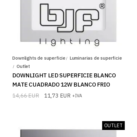
Downlights de superficie
Luminarias de superficie
Outlet
DOWNLIGHT LED SUPERFICIE BLANCO
MATE CUADRADO 12W BLANCO FRIO
14,66
EUR
11,73
EUR
+IVA
El
El
precio
precio
original
actual
era:
es:
14,66 EUR.
11,73 EUR.
OUTLET