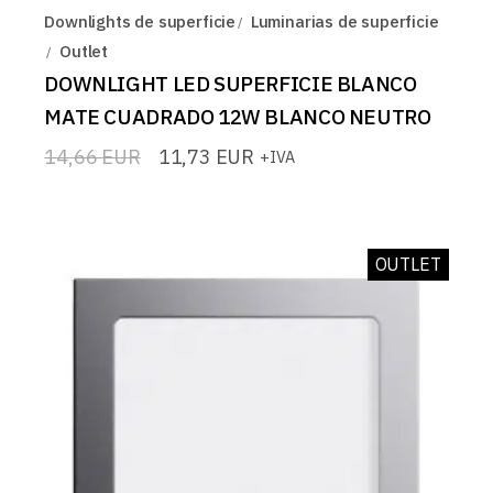
Downlights de superficie
Luminarias de superficie
Outlet
DOWNLIGHT LED SUPERFICIE BLANCO
MATE CUADRADO 12W BLANCO NEUTRO
14,66
EUR
11,73
EUR
+IVA
El
El
precio
precio
original
actual
era:
es:
14,66 EUR.
11,73 EUR.
OUTLET