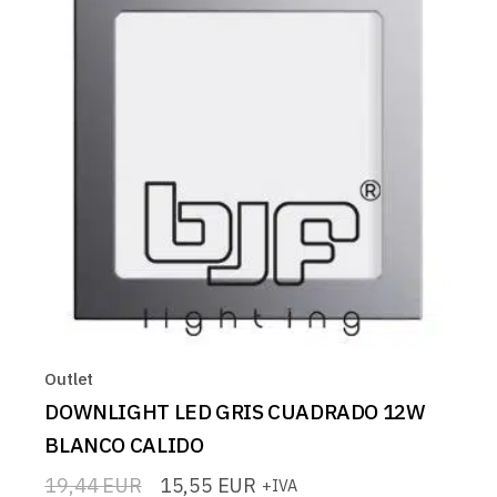
Outlet
DOWNLIGHT LED GRIS CUADRADO 12W
BLANCO CALIDO
19,44
EUR
15,55
EUR
+IVA
El
El