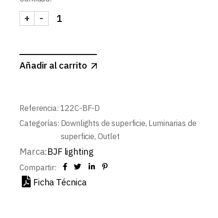
+
-
DOWNLIGHT LED SUPERFICIE BLANCO MATE CUA
Añadir al carrito
Referencia:
122C-BF-D
Categorías:
Downlights de superficie
,
Luminarias de
superficie
,
Outlet
Marca:
BJF lighting
Compartir:
Ficha Técnica