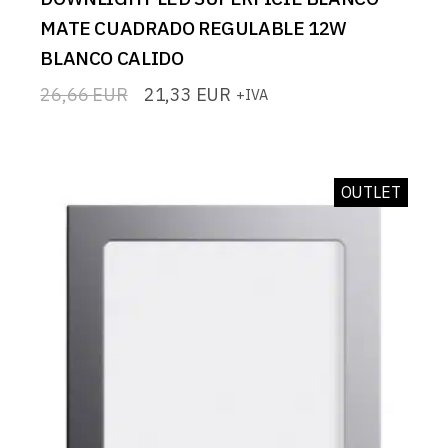
MATE CUADRADO REGULABLE 12W
BLANCO CALIDO
26,66
EUR
21,33
EUR
+IVA
El
El
precio
precio
original
actual
era:
es:
26,66 EUR.
21,33 EUR.
OUTLET