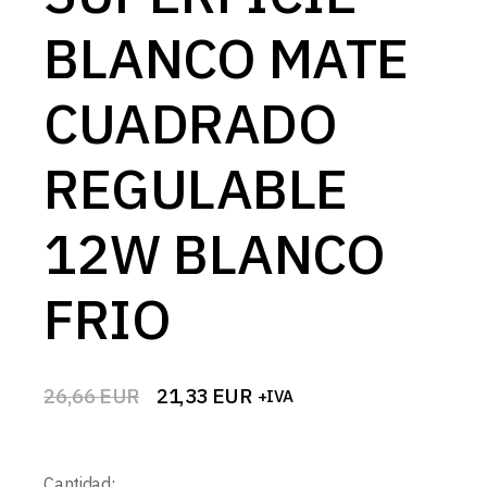
BLANCO MATE
CUADRADO
REGULABLE
12W BLANCO
FRIO
26,66
EUR
21,33
EUR
+IVA
El
El
precio
precio
original
actual
era:
es:
Cantidad:
26,66 EUR.
21,33 EUR.