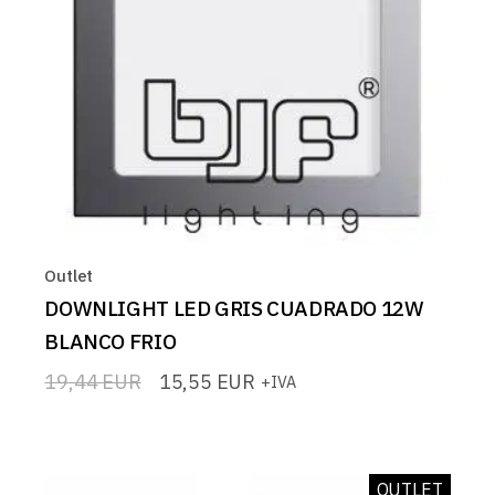
Outlet
DOWNLIGHT LED GRIS CUADRADO 12W
BLANCO FRIO
19,44
EUR
15,55
EUR
+IVA
El
El
precio
precio
original
actual
era:
es:
19,44 EUR.
15,55 EUR.
OUTLET