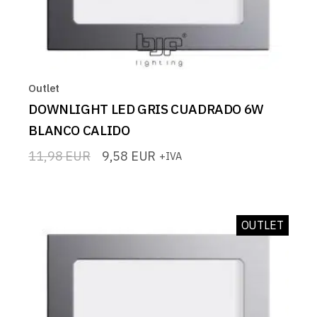
Outlet
DOWNLIGHT LED GRIS CUADRADO 6W
BLANCO CALIDO
11,98
EUR
9,58
EUR
+IVA
El
El
precio
precio
original
actual
era:
es:
11,98 EUR.
9,58 EUR.
OUTLET