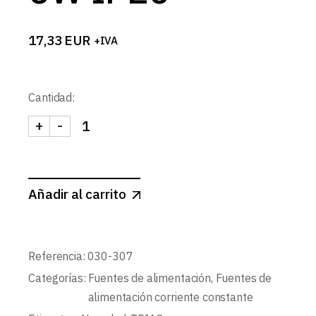
17,33
EUR
+IVA
Cantidad:
+
-
FUENTE CORRIENTE CONSTANTE REGULABLE 6W 
Añadir al carrito
Referencia:
030-307
Categorías:
Fuentes de alimentación
,
Fuentes de
alimentación corriente constante