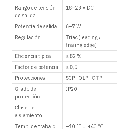
Rango de tensión
18–23 V DC
de salida
Potencia de salida
6–7 W
Regulación
Triac (leading /
trailing edge)
Eficiencia típica
≥ 82 %
Factor de potencia
≥ 0,5
Protecciones
SCP · OLP · OTP
Grado de
IP20
protección
Clase de
II
aislamiento
Temp. de trabajo
–10 °C … +40 °C