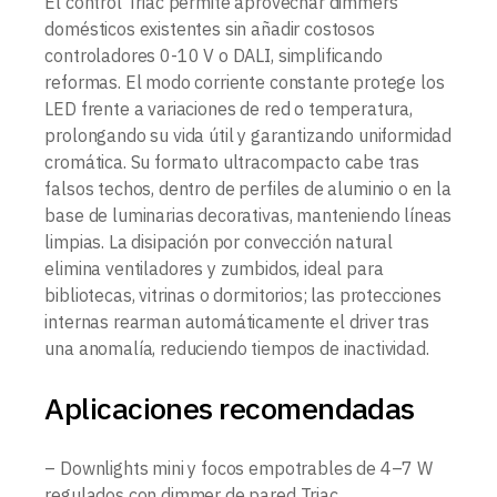
El control Triac permite aprovechar dimmers
domésticos existentes sin añadir costosos
controladores 0-10 V o DALI, simplificando
reformas. El modo corriente constante protege los
LED frente a variaciones de red o temperatura,
prolongando su vida útil y garantizando uniformidad
cromática. Su formato ultracompacto cabe tras
falsos techos, dentro de perfiles de aluminio o en la
base de luminarias decorativas, manteniendo líneas
limpias. La disipación por convección natural
elimina ventiladores y zumbidos, ideal para
bibliotecas, vitrinas o dormitorios; las protecciones
internas rearman automáticamente el driver tras
una anomalía, reduciendo tiempos de inactividad.
Aplicaciones recomendadas
– Downlights mini y focos empotrables de 4–7 W
regulados con dimmer de pared Triac