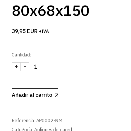
80x68x150
39,95
EUR
+IVA
Cantidad:
+
-
APLIQUE IP65 2xGU10 DOBLE EMISION NEGRO M
Añadir al carrito
Referencia:
AP0002-NM
Categoría:
Apliques de pared