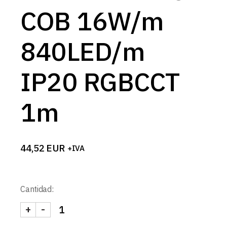
COB 16W/m
840LED/m
IP20 RGBCCT
1m
44,52
EUR
+IVA
Cantidad:
+
-
TIRA 24V PRO COB 16W/m 840LED/m IP20 RGBCC