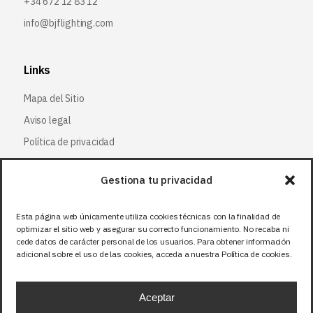
+34 672 12 83 12
info@bjflighting.com
Links
Mapa del Sitio
Aviso legal
Política de privacidad
Política de cookies
Gestiona tu privacidad
Síguenos
Esta página web únicamente utiliza cookies técnicas con la finalidad de
optimizar el sitio web y asegurar su correcto funcionamiento. No recaba ni
Facebook
cede datos de carácter personal de los usuarios. Para obtener información
adicional sobre el uso de las cookies, acceda a nuestra Política de cookies.
X (Twitter
)
Instagram
Aceptar
LinkedIn