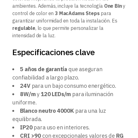
ambientes. Además, incluye la tecnología
One Bin
y
control de color en
3 MacAdams Steps
para
garantizar uniformidad en toda la instalación. Es
regulable
, lo que permite personalizar la
intensidad de la luz.
Especificaciones clave
5 años de garantía
que aseguran
confiabilidad a largo plazo.
24V
para un bajo consumo energético.
8W/m
y
120 LEDs/m
para iluminación
uniforme.
Blanco neutro 4000K
para una luz
equilibrada.
IP20
para uso en interiores.
CRI >90
con excepcionales valores de
RG