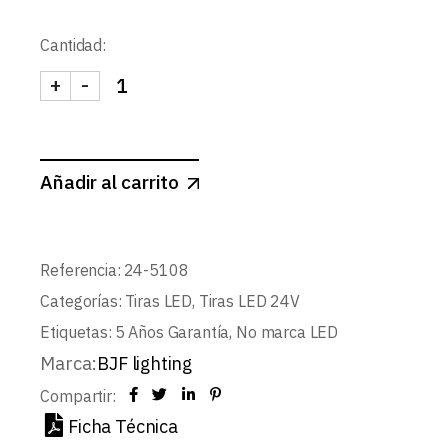
Cantidad:
+
-
TIRA 24V PRO 8W/m 120LED/m SMD2835 BLANC
Añadir al carrito
Referencia:
24-5108
Categorías:
Tiras LED
,
Tiras LED 24V
Etiquetas:
5 Años Garantía
,
No marca LED
Marca:
BJF lighting
Compartir:
Ficha Técnica