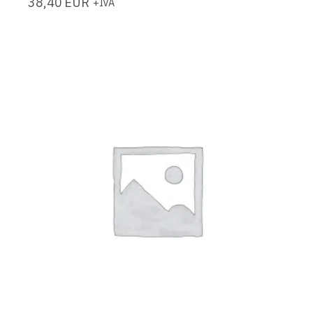
38,40
EUR
+IVA