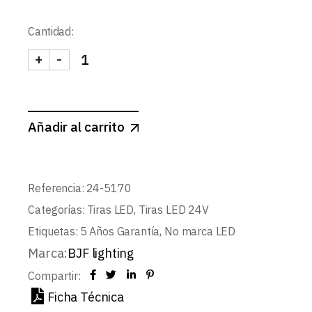
Cantidad:
+
-
TIRA 24V PRO 19,2W/m 240LED/m SMD3528 IP2
Añadir al carrito
Referencia:
24-5170
Categorías:
Tiras LED
,
Tiras LED 24V
Etiquetas:
5 Años Garantía
,
No marca LED
Marca:
BJF lighting
Compartir:
Ficha Técnica