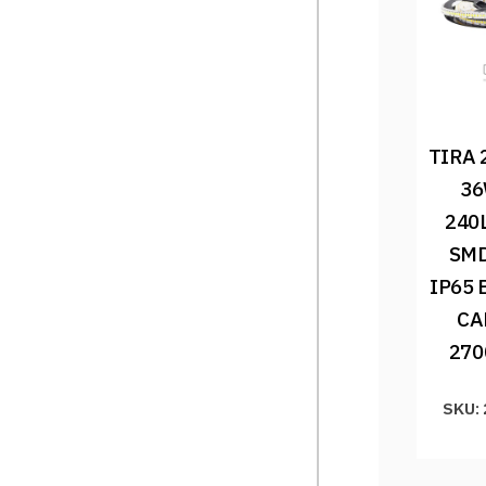
TIRA 
36
240
SMD
IP65 
CA
270
SKU: