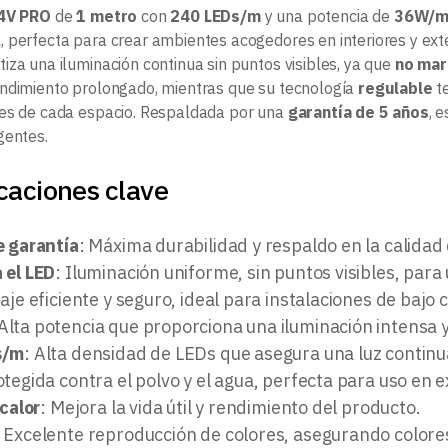
24V PRO
de
1 metro
con
240 LEDs/m
y una potencia de
36W/
K
, perfecta para crear ambientes acogedores en interiores y exte
iza una iluminación continua sin puntos visibles, ya que
no mar
ndimiento prolongado, mientras que su tecnología
regulable
te
es de cada espacio. Respaldada por una
garantía de 5 años
, 
gentes.
caciones clave
e garantía
: Máxima durabilidad y respaldo en la calidad
 el LED
: Iluminación uniforme, sin puntos visibles, para 
taje eficiente y seguro, ideal para instalaciones de bajo
 Alta potencia que proporciona una iluminación intensa y
s/m
: Alta densidad de LEDs que asegura una luz continua
otegida contra el polvo y el agua, perfecta para uso en e
 calor
: Mejora la vida útil y rendimiento del producto.
: Excelente reproducción de colores, asegurando colores