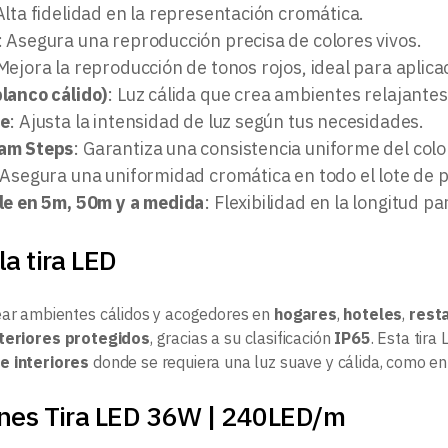
Alta fidelidad en la representación cromática.
: Asegura una reproducción precisa de colores vivos.
 Mejora la reproducción de tonos rojos, ideal para aplica
lanco cálido)
: Luz cálida que crea ambientes relajante
le
: Ajusta la intensidad de luz según tus necesidades.
am Steps
: Garantiza una consistencia uniforme del colo
 Asegura una uniformidad cromática en todo el lote de 
le en 5m, 50m y a medida
: Flexibilidad en la longitud 
la tira LED
ear ambientes cálidos y acogedores en
hogares
,
hoteles
,
rest
teriores protegidos
, gracias a su clasificación
IP65
. Esta tir
e interiores
donde se requiera una luz suave y cálida, como e
ones Tira LED 36W | 240LED/m