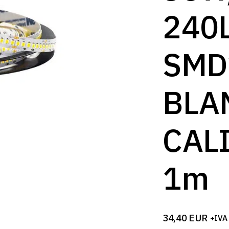
B
240
SMD
BLA
CAL
1m
34,40
EUR
+IVA