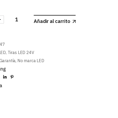
-
Añadir al carrito
 24V PRO 36W/m 240LED/m SMD2835 IP65 BLANCO CA
47
LED
,
Tiras LED 24V
Garantía
,
No marca LED
ing
a