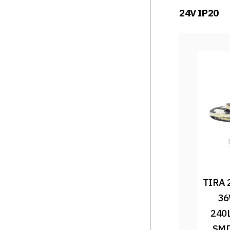
24V IP20
TIRA 
36
240
SMD