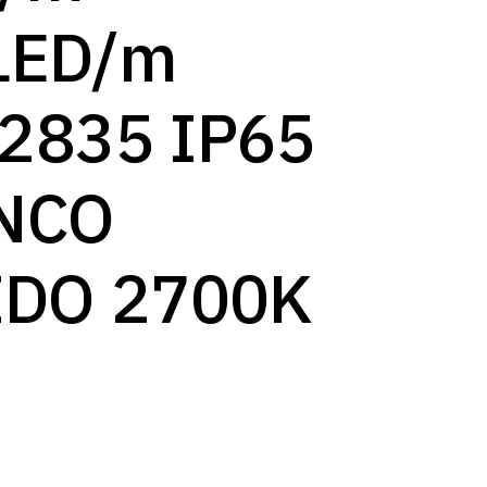
log
LED/m
2835 IP65
NCO
IDO 2700K