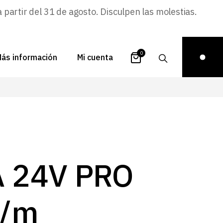
artir del 31 de agosto. Disculpen las molestias.
0
ás información
Mi cuenta
atálogos
Login
uestra historia
Carrito
istribuidores
Pedidos
ontacto
Recuperar
A 24V PRO
contraseña
FAQs
royectos
/m
ona de inspiración