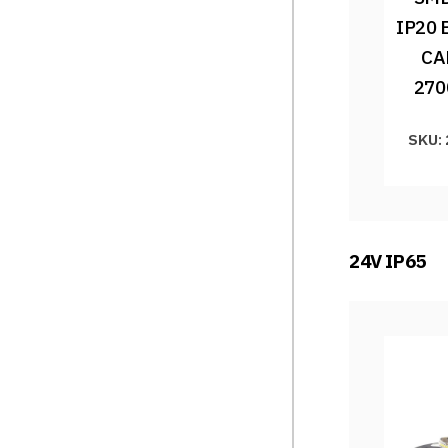
IP20 
CA
270
SKU:
24V IP65