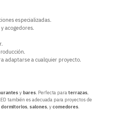
ciones especializadas.
s y acogedores.
r.
producción.
para adaptarse a cualquier proyecto.
aurantes
y
bares
. Perfecta para
terrazas
,
a LED también es adecuada para proyectos de
n
dormitorios
,
salones
, y
comedores
.