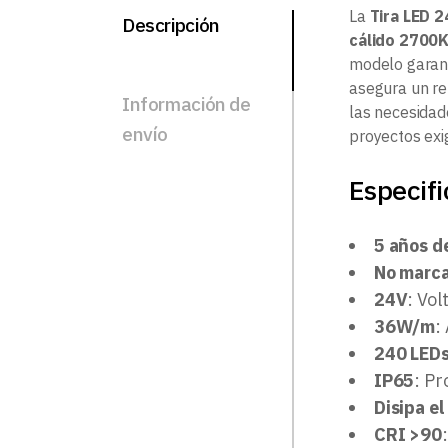
La
Tira LED 
Descripción
cálido 2700
modelo garant
asegura un re
Información de
las necesidad
envío
proyectos exi
Especifi
5 años d
No marca
24V
: Vol
36W/m
:
240 LED
IP65
: Pr
Disipa el
CRI >90