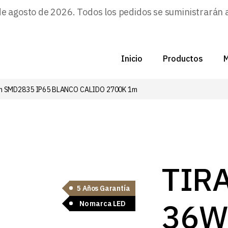
agosto de 2026. Todos los pedidos se suministrarán a p
Inicio
Productos
M
m SMD2835 IP65 BLANCO CALIDO 2700K 1m
C
N
D
C
TIR
5 Años Garantía
P
36W
No marca LED
Z