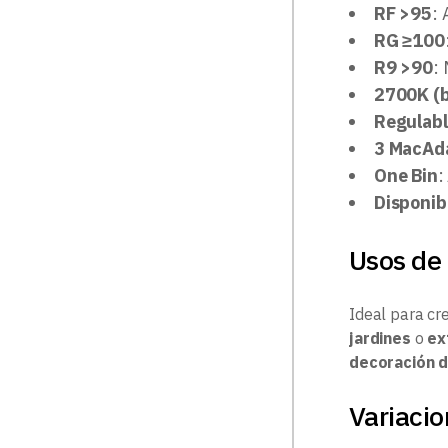
RF >95
: 
RG ≥100
R9 >90
:
2700K (b
Regulab
3 MacAd
One Bin
:
Disponib
Usos de 
Ideal para cr
jardines
o
ex
decoración d
Variaci