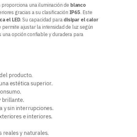
m
proporciona una iluminación de
blanco
riores gracias a su clasificación
IP65
. Este
ca el LED
. Su capacidad para
disipar el calor
 permite ajustar la intensidad de luz según
es una opción confiable y duradera para
 del producto.
una estética superior.
 consumo.
 brillante.
 y sin interrupciones.
xteriores e interiores.
 reales y naturales.