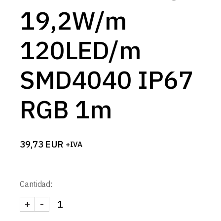
19,2W/m
120LED/m
SMD4040 IP67
RGB 1m
39,73
EUR
+IVA
Cantidad:
+
-
TIRA 24V PRO 19,2W/m 120LED/m SMD4040 IP67