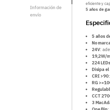
eficiente y c
Información de
5 años de ga
envío
Especifi
5 años d
No marca
24V
: ad
19,2W/
224 LED
Disipa el
CRI >90
RG >=100
Regulab
CCT 270
3 MacAd
One Bin
: