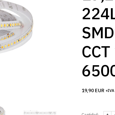
B
224
SMD
CCT
650
19,90
EUR
+IVA
+
Cantidad: