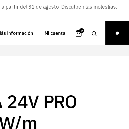
 partir del 31 de agosto. Disculpen las molestias.
0
ás información
Mi cuenta
atálogos
Login
uestra historia
Carrito
istribuidores
Pedidos
ontacto
Recuperar
A 24V PRO
contraseña
FAQs
royectos
2W/m
ona de inspiración