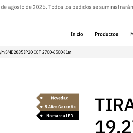
e agosto de 2026. Todos los pedidos se suministrarán a
Inicio
Productos
M
D/m SMD2835 IP20 CCT 2700-6500K 1m
C
N
D
C
TIR
Novedad
5 Años Garantía
P
No marca LED
19,
Z