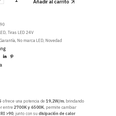
Añadir al carrito
 24V PRO 19,2W/m 224LED/m SMD2835 IP20 CCT 270
90
LED
,
Tiras LED 24V
Garantía
,
No marca LED
,
Novedad
ing
a
5
ofrece una potencia de
19,2W/m
, brindando
or entre
2700K y 6500K
, permite cambiar
RI >90
, junto con su
disipación de calor