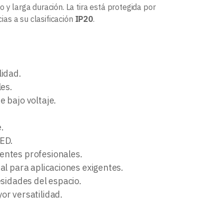
 y larga duración. La tira está protegida por
cias a su clasificación
IP20
.
lidad.
les.
 bajo voltaje.
.
LED.
entes profesionales.
eal para aplicaciones exigentes.
esidades del espacio.
yor versatilidad.