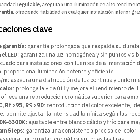
apacidad
regulable
, aseguran una iluminación de alto rendimiento
rantía
, ofreciendo fiabilidad en cualquier instalación interior gra
caciones clave
e garantía
: garantía prolongada que respalda su durabi
 el LED
: garantiza una luz homogénea y sin puntos visib
ecuado para instalaciones con fuentes de alimentación de
m
: proporciona iluminación potente y eficiente.
s/m
: asegura una distribución de luz continua y uniforme
 calor
: prolonga la vida útil y mejora el rendimiento del 
: ofrece una reproducción cromática superior para ambi
, Rf >95, R9 >90
: reproducción del color excelente, id
le
: permite ajustar la intensidad lumínica según las nec
0K-6500K
: ajustable entre blanco cálido y frío para ma
am Steps
: garantiza una consistencia precisa del color.
 asegura uniformidad cromática en todas las tiras.