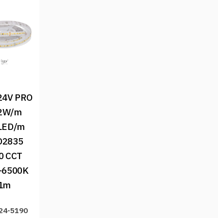
24V PRO 
2W/m 
LED/m 
2835 
0 CCT 
-6500K 
1m
 24-5190