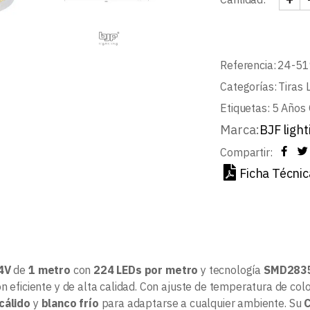
TIRA
Referencia:
24-51
Categorías:
Tiras 
Etiquetas:
5 Años 
Marca:
BJF light
Compartir:
Ficha Técnic
4V
de
1 metro
con
224 LEDs por metro
y tecnología
SMD283
n eficiente y de alta calidad. Con ajuste de temperatura de col
cálido
y
blanco frío
para adaptarse a cualquier ambiente. Su
C