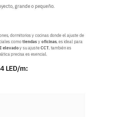
royecto, grande o pequeño.
ones, dormitorios y cocinas donde el ajuste de
rciales como
tiendas
y
oficinas
, es ideal para
I elevado
y su ajuste
CCT
, también es
ática precisa es esencial.
24 LED/m: