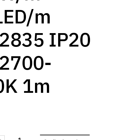
log
LED/m
2835 IP20
 2700-
0K 1m
-