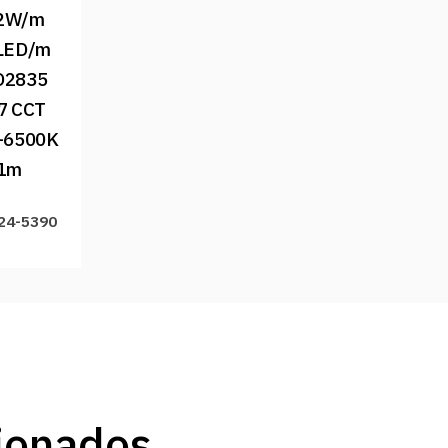
2W/m 
LED/m 
2835 
7 CCT 
-6500K 
1m
 24-5390
ionados