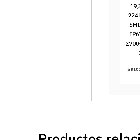
19,
224
SMD
IP6
2700
SKU:
Productos relac