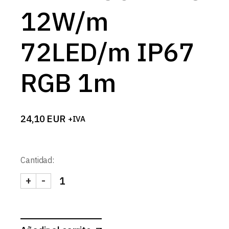
12W/m
72LED/m IP67
RGB 1m
24,10
EUR
+IVA
Cantidad:
+
-
TIRA 230V PRO 12W/m 72LED/m IP67 RGB 1m ca