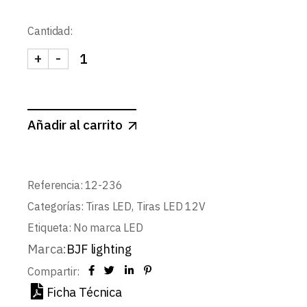
Cantidad:
+
-
TIRA 12V BASIC 15W/m 120LED/m SMD2835 IP6
Añadir al carrito
Referencia:
12-236
Categorías:
Tiras LED
,
Tiras LED 12V
Etiqueta:
No marca LED
Marca:
BJF lighting
Compartir:
Ficha Técnica