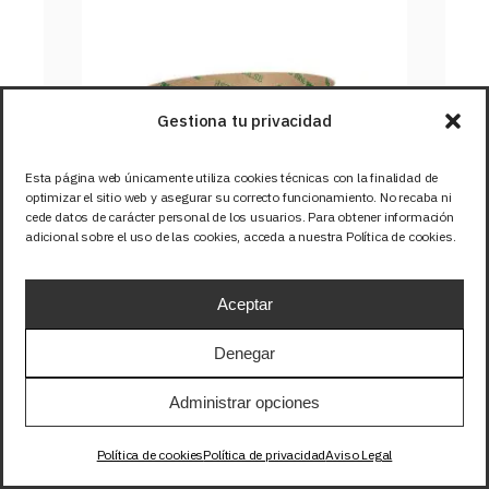
Gestiona tu privacidad
Esta página web únicamente utiliza cookies técnicas con la finalidad de
optimizar el sitio web y asegurar su correcto funcionamiento. No recaba ni
cede datos de carácter personal de los usuarios. Para obtener información
adicional sobre el uso de las cookies, acceda a nuestra Política de cookies.
Aceptar
TIRA 24V BASIC 15W/m 
Denegar
120LED/m SMD2835 IP67 
Administrar opciones
BLANCO CALIDO 3000K 1m
Política de cookies
Política de privacidad
Aviso Legal
SKU: 24-315