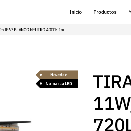
Inicio
Productos
M
/m IP67 BLANCO NEUTRO 4000K 1m
C
N
D
C
TIR
Novedad
No marca LED
P
11W
Z
B
720