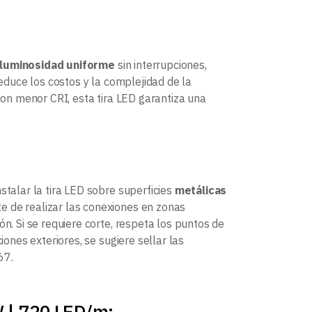
luminosidad uniforme
sin interrupciones,
educe los costos y la complejidad de la
 con menor CRI, esta tira LED garantiza una
stalar la tira LED sobre superficies
metálicas
e de realizar las conexiones en zonas
n. Si se requiere corte, respeta los puntos de
ones exteriores, se sugiere sellar las
67.
W | 720 LED/m: