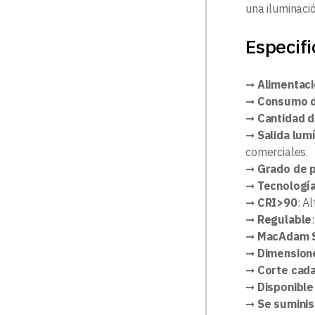
una iluminaci
Especifi
➞
Alimentac
➞
Consumo 
➞
Cantidad 
➞
Salida lum
comerciales.
➞
Grado de 
➞
Tecnologí
➞
CRI>90
: A
➞
Regulable
➞
MacAdam S
➞
Dimension
➞
Corte cad
➞
Disponible
➞
Se suminis