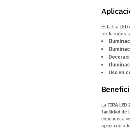
Aplicac
Esta tira LED
protección y s
Iluminac
Iluminac
Decoraci
Iluminac
Uso en c
Benefici
La
TIRA LED
facilidad de 
experiencia vi
opción durade