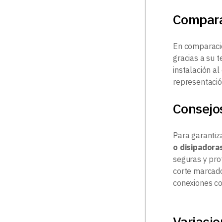
Compar
En comparació
gracias a su 
instalación al
representació
Consejos
Para garantiza
o disipadora
seguras y prot
corte marcad
conexiones co
Variacio