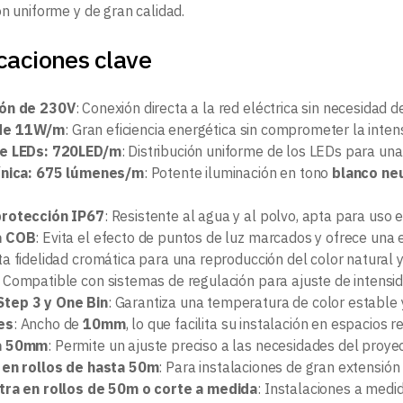
ón uniforme y de gran calidad.
caciones clave
ión de 230V
: Conexión directa a la red eléctrica sin necesidad 
de 11W/m
: Gran eficiencia energética sin comprometer la inten
de LEDs: 720LED/m
: Distribución uniforme de los LEDs para una 
ínica: 675 lúmenes/m
: Potente iluminación en tono
blanco ne
protección IP67
: Resistente al agua y al polvo, apta para uso
a COB
: Evita el efecto de puntos de luz marcados y ofrece una 
lta fidelidad cromática para una reproducción del color natural y
: Compatible con sistemas de regulación para ajuste de intensid
tep 3 y One Bin
: Garantiza una temperatura de color estable 
es
: Ancho de
10mm
, lo que facilita su instalación en espacios r
a 50mm
: Permite un ajuste preciso a las necesidades del proyec
 en rollos de hasta 50m
: Para instalaciones de gran extensión 
tra en rollos de 50m o corte a medida
: Instalaciones a medi