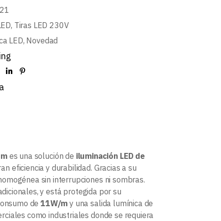
21
LED
,
Tiras LED 230V
ca LED
,
Novedad
ing
a
1m
es una solución de
iluminación LED de
 eficiencia y durabilidad. Gracias a su
 homogénea sin interrupciones ni sombras.
dicionales, y está protegida por su
n consumo de
11W/m
y una salida lumínica de
merciales como industriales donde se requiera