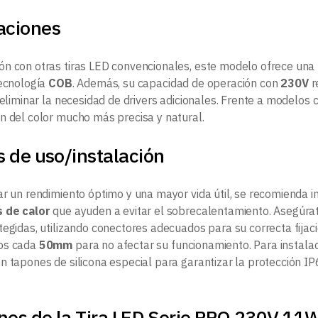
aciones
n con otras tiras LED convencionales, este modelo ofrece una
tecnología
COB
. Además, su capacidad de operación con
230V
r
 eliminar la necesidad de drivers adicionales. Frente a modelos
n del color mucho más precisa y natural.
 de uso/instalación
r un rendimiento óptimo y una mayor vida útil, se recomienda in
s de calor
que ayuden a evitar el sobrecalentamiento. Asegúrat
egidas, utilizando conectores adecuados para su correcta fijació
os cada
50mm
para no afectar su funcionamiento. Para instalaci
n tapones de silicona especial para garantizar la protección IP
nes de la Tira LED Serie PRO 230V 11