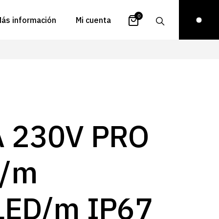
0
ás información
Mi cuenta
atálogos
Login
uestra historia
Carrito
istribuidores
Pedidos
ontacto
Recuperar
A 230V PRO
contraseña
FAQs
royectos
/m
ona de inspiración
log
LED/m IP67