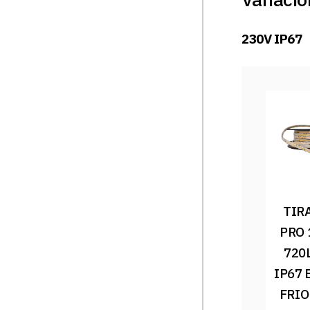
230V IP67
TIRA
PRO 
720
IP67 
FRIO