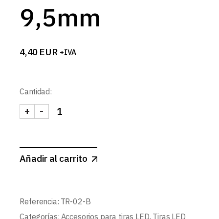
9,5mm
4,40
EUR
+IVA
Cantidad:
+
-
TUBO TERMORRETRACTIL BLANCO PARED FINA 9
Añadir al carrito
Referencia:
TR-02-B
Categorías:
Accesorios para tiras LED
,
Tiras LED