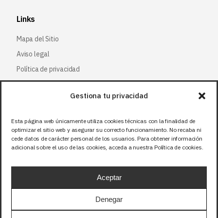
Links
Mapa del Sitio
Aviso legal
Política de privacidad
Política de cookies
Gestiona tu privacidad
Síguenos
Esta página web únicamente utiliza cookies técnicas con la finalidad de
optimizar el sitio web y asegurar su correcto funcionamiento. No recaba ni
Facebook
cede datos de carácter personal de los usuarios. Para obtener información
adicional sobre el uso de las cookies, acceda a nuestra Política de cookies.
X (Twitter
)
Instagram
Aceptar
LinkedIn
Denegar