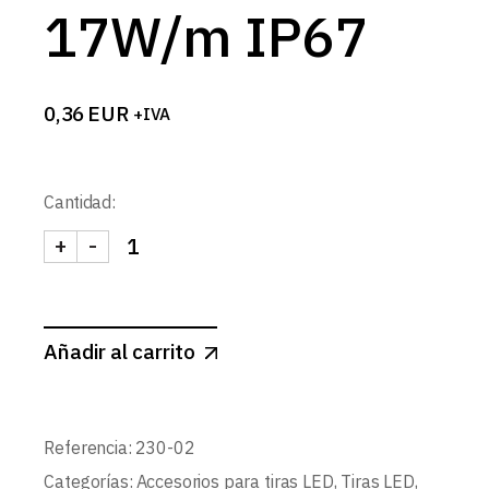
17W/m IP67
0,36
EUR
+IVA
Cantidad:
+
-
TAPON FINAL CON CUELLO TIRA LED 230V 17W/m
Añadir al carrito
Referencia:
230-02
Categorías:
Accesorios para tiras LED
,
Tiras LED
,