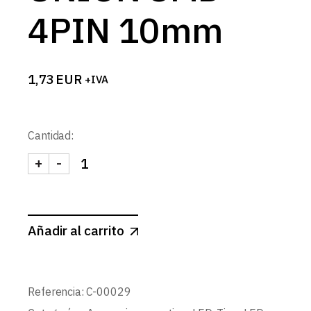
4PIN 10mm
1,73
EUR
+IVA
Cantidad:
+
-
CONECTOR UNION SMD 4PIN 10mm cantidad
Añadir al carrito
Referencia:
C-00029