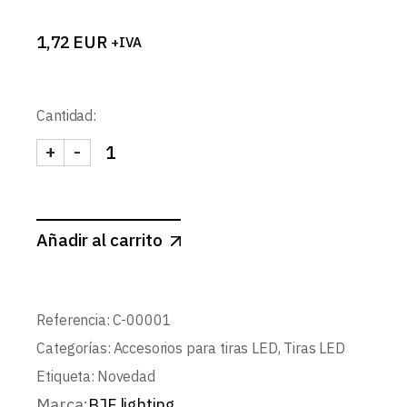
1,72
EUR
+IVA
Cantidad:
+
-
CONECTOR COB 2PIN 5mm CON 15cm DE CABLE c
Añadir al carrito
Referencia:
C-00001
Categorías:
Accesorios para tiras LED
,
Tiras LED
Etiqueta:
Novedad
Marca:
BJF lighting