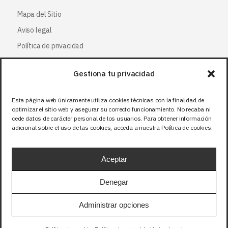
Mapa del Sitio
Aviso legal
Política de privacidad
Política de cookies
Gestiona tu privacidad
Síguenos
Esta página web únicamente utiliza cookies técnicas con la finalidad de
optimizar el sitio web y asegurar su correcto funcionamiento. No recaba ni
Facebook
cede datos de carácter personal de los usuarios. Para obtener información
adicional sobre el uso de las cookies, acceda a nuestra Política de cookies.
X (Twitter
)
Instagram
Aceptar
LinkedIn
Denegar
Precios sin IVA (21%). Tasa RAEE incluida en
Administrar opciones
aquellos productos que corresponda.