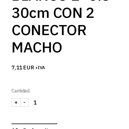
30cm CON 2
CONECTOR
MACHO
7,11
EUR
+IVA
Cantidad:
+
-
CABLE RIZADO BLANCO 2x0.3 30cm CON 2 CONE