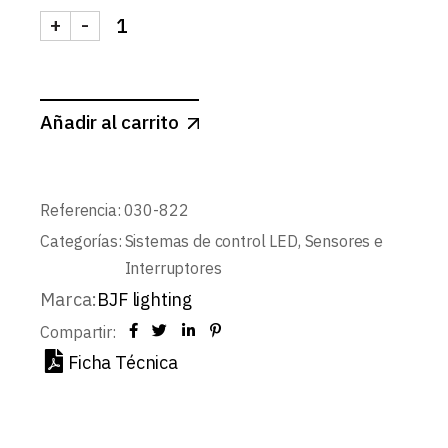
+
-
SENSOR DE PRESENCIA MINI AJUSTABLE 12-24V
Añadir al carrito
Referencia:
030-822
Categorías:
Sistemas de control LED
,
Sensores e
Interruptores
Marca:
BJF lighting
Compartir:
Ficha Técnica