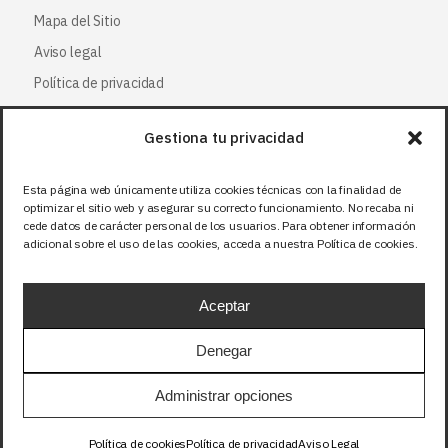
Mapa del Sitio
Aviso legal
Política de privacidad
Política de cookies
Gestiona tu privacidad
Síguenos
Esta página web únicamente utiliza cookies técnicas con la finalidad de
optimizar el sitio web y asegurar su correcto funcionamiento. No recaba ni
Facebook
cede datos de carácter personal de los usuarios. Para obtener información
adicional sobre el uso de las cookies, acceda a nuestra Política de cookies.
X (Twitter
)
Instagram
Aceptar
LinkedIn
Denegar
Precios sin IVA (21%). Tasa RAEE incluida en
Administrar opciones
aquellos productos que corresponda.
Política de cookies
Política de privacidad
Aviso Legal