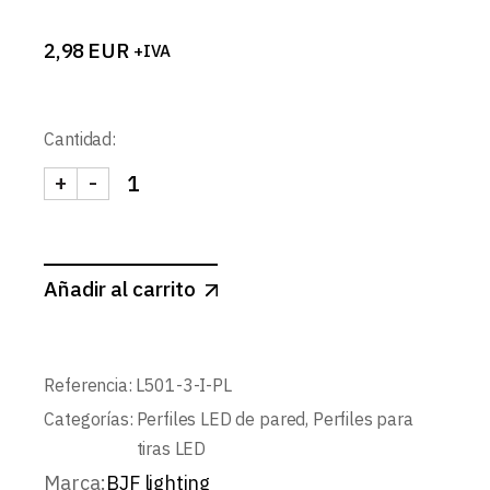
2,98
EUR
+IVA
Cantidad:
+
-
TAPA IZQUIERDA PERFIL L501 PLATA cantidad
Añadir al carrito
Referencia:
L501-3-I-PL
Categorías:
Perfiles LED de pared
,
Perfiles para
tiras LED
Marca:
BJF lighting