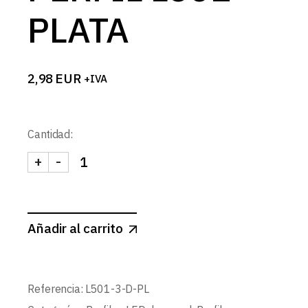
PLATA
2,98
EUR
+IVA
Cantidad:
+
-
TAPA DERECHA PERFIL L501 PLATA cantidad
Añadir al carrito
Referencia:
L501-3-D-PL