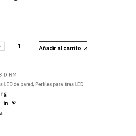
-
Añadir al carrito
 DERECHA PERFIL L501 NEGRO MATE cantidad
3-D-NM
es LED de pared
,
Perfiles para tiras LED
ing
a