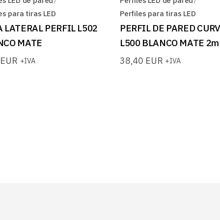
les LED de pared
Perfiles LED de pared
es para tiras LED
Perfiles para tiras LED
 LATERAL PERFIL L502
PERFIL DE PARED CUR
NCO MATE
L500 BLANCO MATE 2m
0
EUR
38,40
EUR
+IVA
+IVA