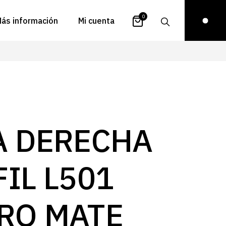
0
ás información
Mi cuenta
atálogos
Login
uestra historia
Carrito
istribuidores
Pedidos
ontacto
Recuperar
A DERECHA
contraseña
FAQs
royectos
IL L501
ona de inspiración
log
RO MATE