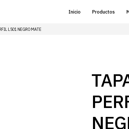
Inicio
Productos
M
RFIL L501 NEGRO MATE
C
N
D
C
TAP
P
PERF
Z
B
NEG