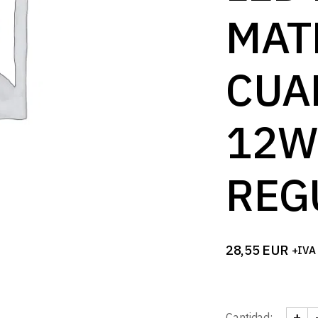
MAT
CUA
12W
REG
28,55
EUR
+IVA
+
Cantidad: