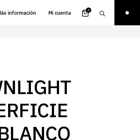
0
ás información
Mi cuenta
atálogos
Login
uestra historia
Carrito
istribuidores
Pedidos
ontacto
Recuperar
NLIGHT
contraseña
FAQs
royectos
ERFICIE
ona de inspiración
log
 BLANCO