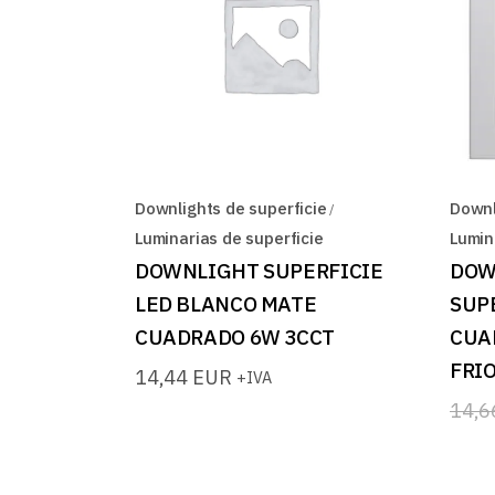
Downlights de superficie
Downl
Luminarias de superficie
Lumin
DOWNLIGHT SUPERFICIE
DOW
LED BLANCO MATE
SUP
CUADRADO 6W 3CCT
CUA
FRI
14,44
EUR
+IVA
14,
El
El
prec
prec
origi
actua
era:
es: