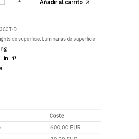
Añadir al carrito
LIGHT SUPERFICIE LED BLANCO MATE CUADRADO 12
3CCT-D
ghts de superficie
,
Luminarias de superficie
ing
a
Coste
)
600,00
EUR