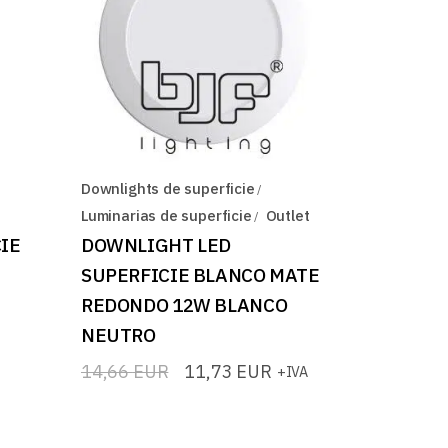
Downlights de superficie
Luminarias de superficie
Outlet
IE
DOWNLIGHT LED
SUPERFICIE BLANCO MATE
REDONDO 12W BLANCO
NEUTRO
14,66
EUR
11,73
EUR
+IVA
El
El
precio
precio
original
actual
era:
es: