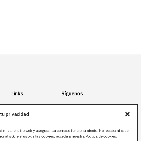
14,66 EUR.
11,73 EUR.
Links
Síguenos
Mapa del Sitio
Facebook
tu privacidad
Aviso legal
X (Twitter
)
Política de
Instagram
ptimizar el sitio web y asegurar su correcto funcionamiento. No recaba ni cede
privacidad
LinkedIn
onal sobre el uso de las cookies, acceda a nuestra Política de cookies.