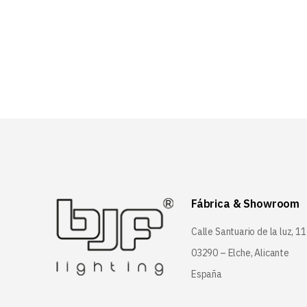
14,6
11,7
Fábrica & Showroom
Calle Santuario de la luz, 11
03290 – Elche, Alicante
España