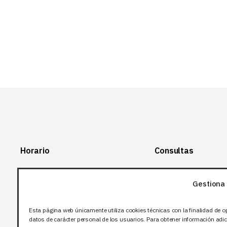
6 EUR.
3 EUR.
Horario
Consultas
Lunes-Viernes:
+34 966 28 88
28
Gestiona 
07:00-14:00
+34 672 12 83
Sábado y domingo:
12
Esta página web únicamente utiliza cookies técnicas con la finalidad de o
Cerrado
datos de carácter personal de los usuarios. Para obtener información adici
info@bjflighting.com