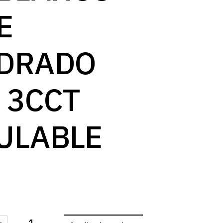
E
DRADO
 3CCT
ULABLE
-