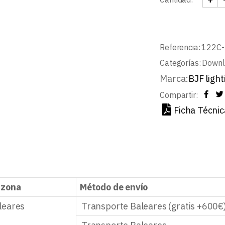
DOWN
Referencia:
122C-
Categorías:
Downli
Marca:
BJF light
Compartir:
Ficha Técnic
 zona
Método de envío
leares
Transporte Baleares (gratis +600€