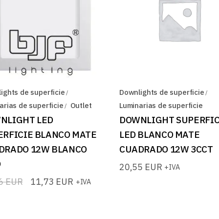
ights de superficie
Downlights de superficie
arias de superficie
Outlet
Luminarias de superficie
NLIGHT LED
DOWNLIGHT SUPERFIC
ERFICIE BLANCO MATE
LED BLANCO MATE
DRADO 12W BLANCO
CUADRADO 12W 3CCT
O
20,55
EUR
+IVA
66
EUR
11,73
EUR
+IVA
io
io
nal
l