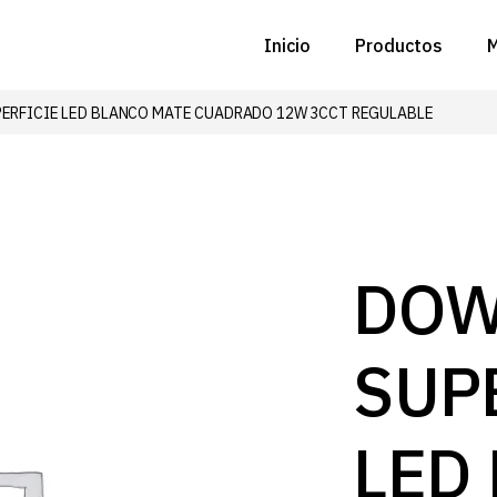
Inicio
Productos
M
ERFICIE LED BLANCO MATE CUADRADO 12W 3CCT REGULABLE
C
N
D
C
DOW
P
SUP
Z
B
LED