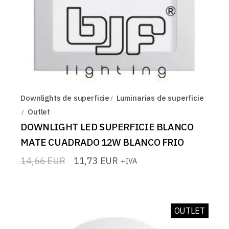
Downlights de superficie
Luminarias de superficie
Outlet
DOWNLIGHT LED SUPERFICIE BLANCO
MATE CUADRADO 12W BLANCO FRIO
14,66
EUR
11,73
EUR
+IVA
El
El
precio
precio
original
actual
era:
es:
14,66 EUR.
11,73 EUR.
OUTLET