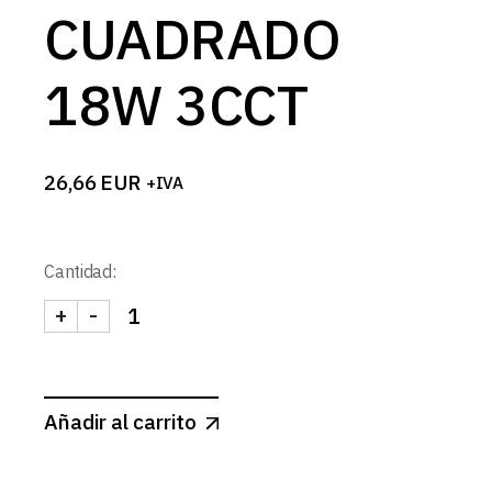
CUADRADO
18W 3CCT
26,66
EUR
+IVA
Cantidad:
+
-
DOWNLIGHT SUPERFICIE LED BLANCO MATE CUA
Añadir al carrito