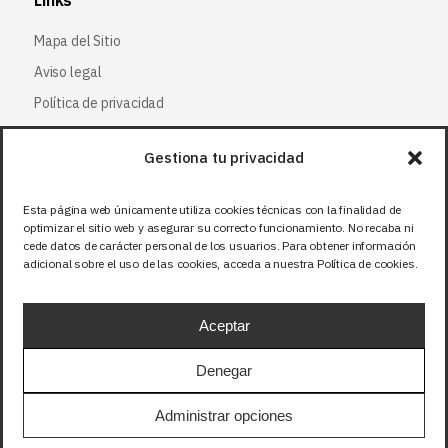
Links
Mapa del Sitio
Aviso legal
Política de privacidad
Política de cookies
Gestiona tu privacidad
Síguenos
Esta página web únicamente utiliza cookies técnicas con la finalidad de
optimizar el sitio web y asegurar su correcto funcionamiento. No recaba ni
Facebook
cede datos de carácter personal de los usuarios. Para obtener información
adicional sobre el uso de las cookies, acceda a nuestra Política de cookies.
X (Twitter
)
Instagram
Aceptar
LinkedIn
Denegar
Precios sin IVA (21%). Tasa RAEE incluida en
Administrar opciones
aquellos productos que corresponda.