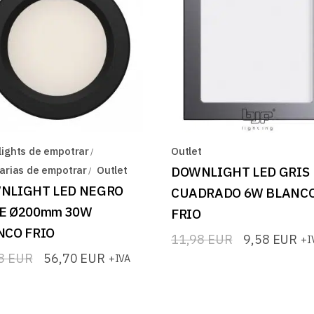
ights de empotrar
Outlet
arias de empotrar
Outlet
DOWNLIGHT LED GRIS
NLIGHT LED NEGRO
CUADRADO 6W BLANC
E Ø200mm 30W
FRIO
NCO FRIO
11,98
EUR
9,58
EUR
+I
El
El
precio
precio
88
EUR
56,70
EUR
+IVA
original
actual
io
io
era:
es:
nal
l
11,98 EUR.
9,58 EUR.
8 EUR.
0 EUR.