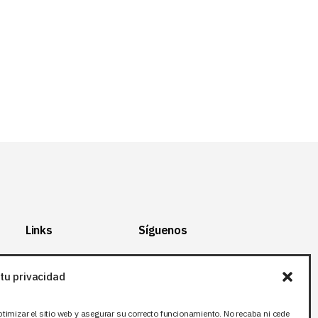
31,32 EUR.
25,06 EUR.
Links
Síguenos
Mapa del Sitio
Facebook
tu privacidad
Aviso legal
X (Twitter
)
Política de
Instagram
ptimizar el sitio web y asegurar su correcto funcionamiento. No recaba ni cede
privacidad