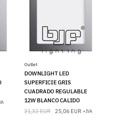
Outlet
DOWNLIGHT LED
O
SUPERFICIE GRIS
CUADRADO REGULABLE
12W BLANCO CALIDO
VA
31,32
EUR
25,06
EUR
+IVA
El
El
precio
precio
original
actual
era:
es: