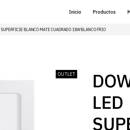
Inicio
Productos
M
 SUPERFICIE BLANCO MATE CUADRADO 18W BLANCO FRIO
C
N
D
C
DOW
OUTLET
P
LED
Z
B
SUP