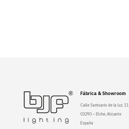
era:
es:
14,66 EUR.
11,73 EUR.
Fábrica & Showroom
Calle Santuario de la luz, 11
03290 – Elche, Alicante
España