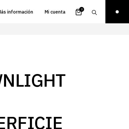
0
ás información
Mi cuenta
atálogos
Login
uestra historia
Carrito
istribuidores
Pedidos
ontacto
Recuperar
NLIGHT
contraseña
FAQs
royectos
ona de inspiración
log
ERFICIE