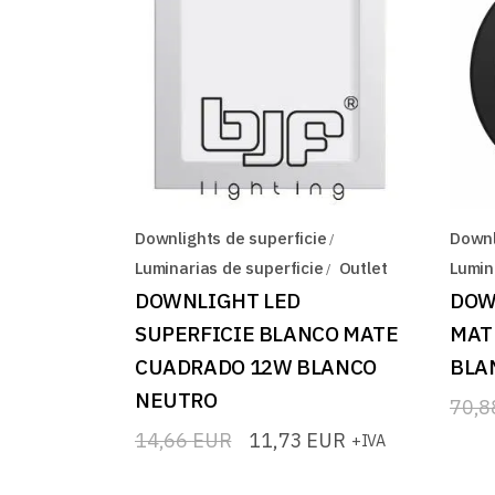
Downlights de superficie
Downl
Luminarias de superficie
Outlet
Lumin
DOWNLIGHT LED
DOW
SUPERFICIE BLANCO MATE
MAT
CUADRADO 12W BLANCO
BLA
NEUTRO
70,
El
El
prec
prec
14,66
EUR
11,73
EUR
+IVA
El
El
origi
actua
precio
precio
era:
es:
original
actual
70,8
56,7