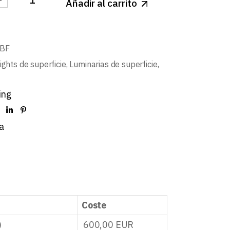
Añadir al carrito
LIGHT LED SUPERFICIE BLANCO MATE CUADRADO 18
BF
ghts de superficie
,
Luminarias de superficie
,
ing
a
Coste
)
600,00
EUR