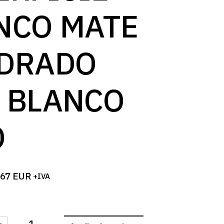
NCO MATE
DRADO
 BLANCO
O
,67
EUR
+IVA
-