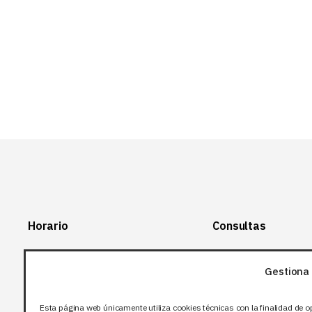
Horario
Consultas
Lunes-Viernes:
+34 966 28 88
28
Gestiona 
07:00-14:00
+34 672 12 83
Sábado y domingo:
12
Esta página web únicamente utiliza cookies técnicas con la finalidad de o