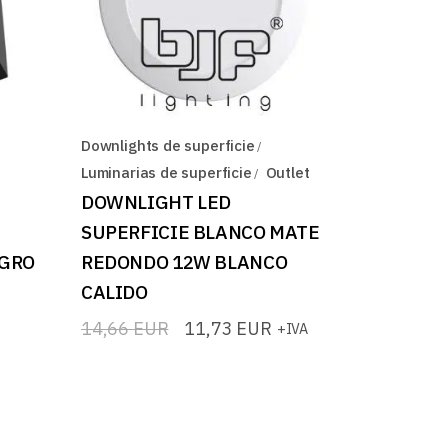
Downlights de superficie
Luminarias de superficie
Outlet
DOWNLIGHT LED
SUPERFICIE BLANCO MATE
EGRO
REDONDO 12W BLANCO
CALIDO
14,66
EUR
11,73
EUR
+IVA
El
El
precio
precio
original
actual
era:
es:
14,66 EUR.
11,73 EUR.