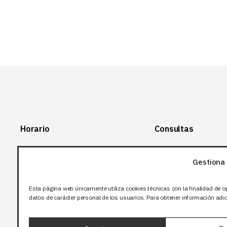
Horario
Consultas
Lunes-Viernes:
+34 966 28 88
28
Gestiona 
07:00-14:00
+34 672 12 83
Sábado y domingo:
12
Esta página web únicamente utiliza cookies técnicas con la finalidad de o
Cerrado
datos de carácter personal de los usuarios. Para obtener información adici
info@bjflighting.com