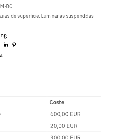
BM-BC
rias de superficie
,
Luminarias suspendidas
d
ing
a
Coste
)
600,00
EUR
20,00
EUR
300,00
EUR