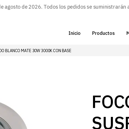
agosto de 2026. Todos los pedidos se suministrarán a p
Inicio
Productos
M
DO BLANCO MATE 30W 3000K CON BASE
C
N
D
C
FOC
P
SUS
Z