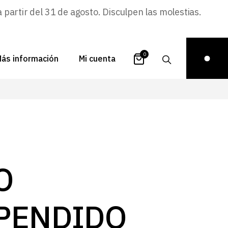
artir del 31 de agosto. Disculpen las molestias.
0
ás información
Mi cuenta
atálogos
Login
uestra historia
Carrito
istribuidores
Pedidos
ontacto
Recuperar
O
contraseña
FAQs
royectos
PENDIDO
ona de inspiración