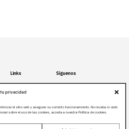
Links
Síguenos
Mapa del Sitio
Facebook
tu privacidad
Aviso legal
X (Twitter
)
Política de
Instagram
ptimizar el sitio web y asegurar su correcto funcionamiento. No recaba ni cede
privacidad
LinkedIn
onal sobre el uso de las cookies, acceda a nuestra Política de cookies.
Política de cookies