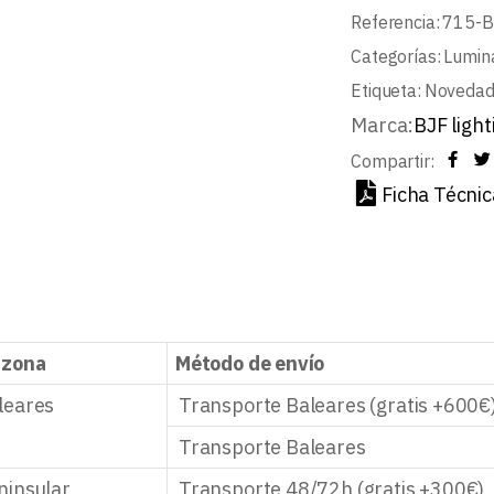
Referencia:
715-
Categorías:
Lumina
Etiqueta:
Noveda
Marca:
BJF light
Compartir:
Ficha Técnic
 zona
Método de envío
leares
Transporte Baleares (gratis +600€
Transporte Baleares
ninsular
Transporte 48/72h (gratis +300€)