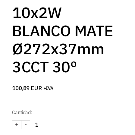
10x2W
BLANCO MATE
Ø272x37mm
3CCT 30º
100,89
EUR
+IVA
Cantidad:
+
-
SPOT LINEAL 10x2W BLANCO MATE Ø272x37mm 3