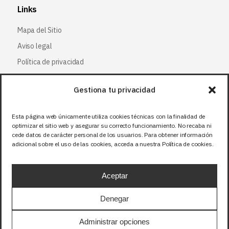
Links
Mapa del Sitio
Aviso legal
Política de privacidad
Política de cookies
Gestiona tu privacidad
Síguenos
Esta página web únicamente utiliza cookies técnicas con la finalidad de
optimizar el sitio web y asegurar su correcto funcionamiento. No recaba ni
Facebook
cede datos de carácter personal de los usuarios. Para obtener información
adicional sobre el uso de las cookies, acceda a nuestra Política de cookies.
X (Twitter
)
Instagram
Aceptar
LinkedIn
Denegar
Precios sin IVA (21%). Tasa RAEE incluida en
Administrar opciones