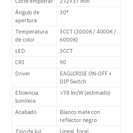
Corte empotrar
272×37 mm
Ángulo de
30°
apertura
Temperatura
3CCT (3000K / 4000K /
de color
6000K)
LED
3CCT
CRI
90
Driver
EAGLCRISE ON-OFF +
DIP Switch
Eficiencia
>78 lm/W (estimado)
lumínica
Acabado
Blanco mate con
reflector negro
Tipo de luz
Lineal, focal,