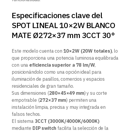
Especificaciones clave del
SPOT LINEAL 10×2W BLANCO
MATE Ø272×37 mm 3CCT 30°
Este modelo cuenta con
10×2W (20W totales)
, lo
que proporciona una potencia luminosa equilibrada
con una
eficiencia superior a 78 lm/W
,
posicionándolo como una opción ideal para
iluminación de pasillos, comercios y espacios
residenciales de gran tamaño.
Sus dimensiones (
280×45×49 mm
) y su corte
empotrable (
272×37 mm
) permiten una
instalación limpia, precisa y muy integrada en
falsos techos.
El sistema
3CCT (3000K/4000K/6000K)
mediante
DIP switch
facilita la selección de la