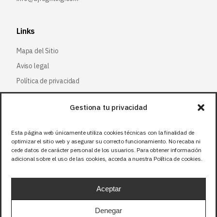
Links
Mapa del Sitio
Aviso legal
Política de privacidad
Política de cookies
Gestiona tu privacidad
Síguenos
Esta página web únicamente utiliza cookies técnicas con la finalidad de
optimizar el sitio web y asegurar su correcto funcionamiento. No recaba ni
Facebook
cede datos de carácter personal de los usuarios. Para obtener información
adicional sobre el uso de las cookies, acceda a nuestra Política de cookies.
X (Twitter
)
Instagram
Aceptar
LinkedIn
Denegar