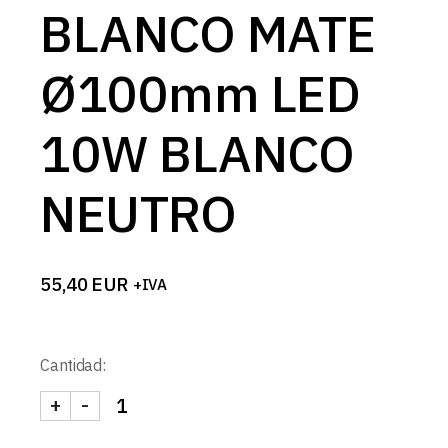
BLANCO MATE
Ø100mm LED
10W BLANCO
NEUTRO
55,40
EUR
+IVA
Cantidad:
+
-
SPOT CUADRADO CONCAVO BLANCO MATE Ø100m