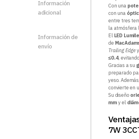
Información
Con una
pote
adicional
con una
ópti
entre tres te
la atmósfera 
El
LED Lumil
Información de
de
MacAdams
envío
Trailing Edge
≤0.4
, evitand
Gracias a su
g
preparado par
yeso. Además
convierte en u
Su diseño
ori
mm
y el
diám
Ventaja
7W 3CC