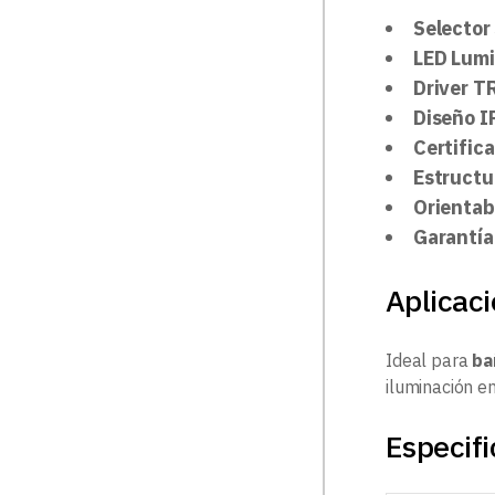
Selector
LED Lum
Driver T
Diseño I
Certific
Estructur
Orientab
Garantía
Aplicac
Ideal para
ba
iluminación e
Especifi