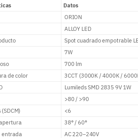
ticas
Datos
ORION
ALLOY LED
oducto
Spot cuadrado empotrable L
7W
noso
700 lm
ra de color
3CCT (3000K / 4000K / 6000
ED
Lumileds SMD 2835 9V 1W
>80 / >90
 (SDCM)
<6
apertura
38° / 60°
e entrada
AC 220–240V