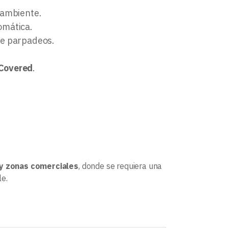
 ambiente.
omática.
de parpadeos.
 Covered
.
s y zonas comerciales
, donde se requiera una
le.