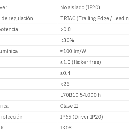
iver
No aislado (IP20)
 de regulación
TRIAC (Trailing Edge / Leadi
potencia
>0.8
<30%
lumínica
≈100 lm/W
≤1.0 (flicker free)
≤0.4
<25
L70B10 54.000 h
rica
Clase II
rotección
IP65 (Driver IP20)
IK
IK08