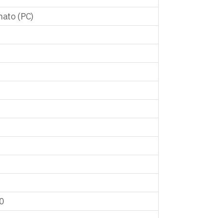
nato (PC)
0