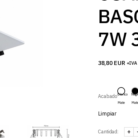
B
BAS
7W 
38,80
EUR
+IVA
Blanco
Negr
Acabado
Mate
Mat
Limpiar
+
Cantidad:
ORIO