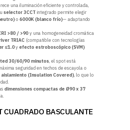
frece una iluminación eficiente y controlada,
Su
selector 3CCT
integrado permite elegir
neutro)
o
6000K (blanco frío)
— adaptando
CRI >80 / >90
y una homogeneidad cromática
river TRIAC
(compatible con tecnologías
er ≤1.0
y
efecto estroboscópico (SVM)
Rated 30/60/90 minutos
, el spot está
 máxima seguridad en techos de escayola o
o aislamiento (Insulation Covered)
, lo que lo
idad.
las
dimensiones compactas de Ø90 x 37
a.
SPOT CUADRADO BASCULANTE