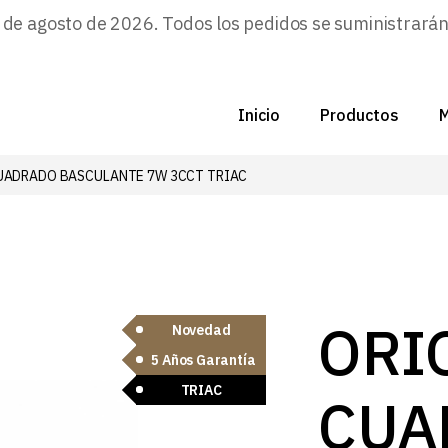
e agosto de 2026. Todos los pedidos se suministrarán a
Inicio
Productos
M
UADRADO BASCULANTE 7W 3CCT TRIAC
C
N
D
C
ORI
Novedad
5 Años Garantía
P
TRIAC
CUA
Z