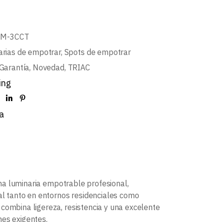
BM-3CCT
arias de empotrar
,
Spots de empotrar
Garantía
,
Novedad
,
TRIAC
ing
a
a luminaria empotrable profesional,
nal tanto en entornos residenciales como
, combina ligereza, resistencia y una excelente
ones exigentes.