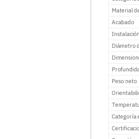
Material d
Acabado
Instalació
Diámetro d
Dimension
Profundida
Peso neto
Orientabil
Temperatu
Categoría 
Certificac