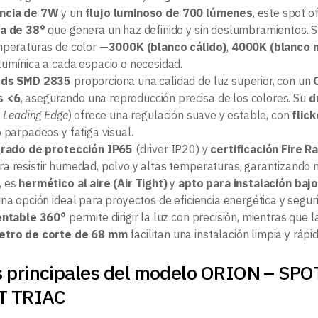
ncia de 7W
y un
flujo luminoso de 700 lúmenes
, este spot o
ca de 38°
que genera un haz definido y sin deslumbramientos. 
mperaturas de color —
3000K (blanco cálido)
,
4000K (blanco 
lumínica a cada espacio o necesidad.
eds SMD 2835
proporciona una calidad de luz superior, con un
 <6
, asegurando una reproducción precisa de los colores. Su
d
y
Leading Edge
) ofrece una regulación suave y estable, con
flick
o parpadeos y fatiga visual.
rado de protección IP65
(driver IP20) y
certificación Fire 
a resistir humedad, polvo y altas temperaturas, garantizando
, es
hermético al aire (Air Tight)
y
apto para instalación baj
na opción ideal para proyectos de eficiencia energética y segur
entable 360°
permite dirigir la luz con precisión, mientras que 
etro de corte de 68 mm
facilitan una instalación limpia y rápid
s principales del modelo ORION – 
T TRIAC