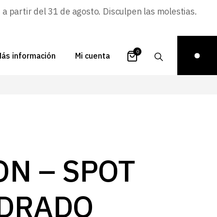
 partir del 31 de agosto. Disculpen las molestias.
0
ás información
Mi cuenta
atálogos
Login
uestra historia
Carrito
istribuidores
Pedidos
ontacto
Recuperar
ON – SPOT
contraseña
FAQs
royectos
DRADO
ona de inspiración