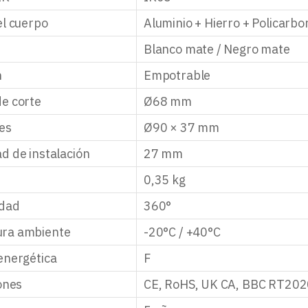
el cuerpo
Aluminio + Hierro + Policarbo
Blanco mate / Negro mate
n
Empotrable
e corte
Ø68 mm
es
Ø90 × 37 mm
d de instalación
27 mm
0,35 kg
idad
360°
ra ambiente
-20°C / +40°C
energética
F
iones
CE, RoHS, UK CA, BBC RT202