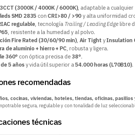
 3CCT (3000K / 4000K / 6000K)
, adaptable a cualquier
ileds SMD 2835
con
CRI>80 / >90
y alta uniformidad cr
RIAC regulable
, tecnología
Trailing / Leading Edge
libre 
P65
, resistente a la humedad y al polvo.
ación Fire Rated (30/60/90 min)
,
Air Tight
y
Insulation
a de aluminio + hierro + PC
, robusta y ligera.
le 360°
con óptica precisa de
38°
.
 de 5 años
y vida útil superior a
54.000 horas (L70B10)
.
iones recomendadas
ños, cocinas, viviendas, hoteles, tiendas, oficinas, pasillo
mpotrable segura, regulable y con tonalidad de luz seleccionab
caciones técnicas