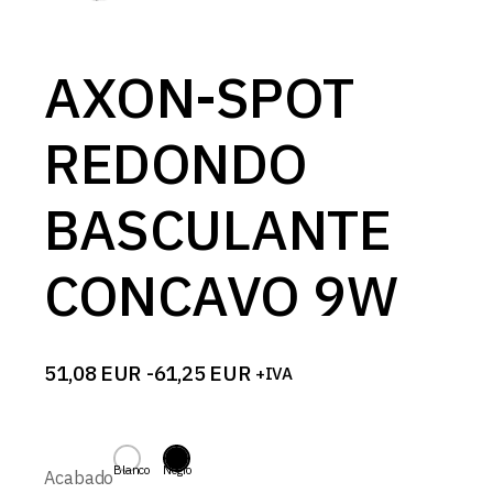
AXON-SPOT
REDONDO
BASCULANTE
CONCAVO 9W
51,08
EUR
-
61,25
EUR
+IVA
Rango
de
precios:
desde
51,08 EUR
Blanco
Negro
Acabado
hasta