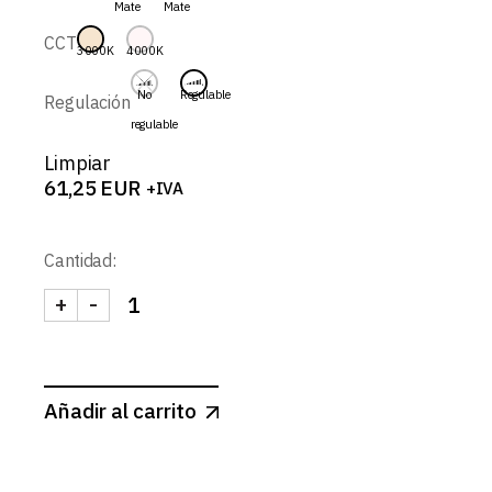
Mate
Mate
61,25 EUR
CCT
3000K
4000K
No
Regulable
Regulación
regulable
Limpiar
61,25
EUR
+IVA
Cantidad:
+
-
AXON-SPOT REDONDO BASCULANTE CONCAVO 9W
Añadir al carrito