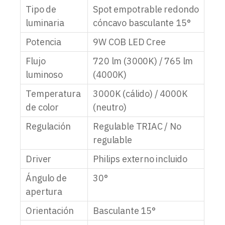
Tipo de
Spot empotrable redondo
luminaria
cóncavo basculante 15°
Potencia
9W COB LED Cree
Flujo
720 lm (3000K) / 765 lm
luminoso
(4000K)
Temperatura
3000K (cálido) / 4000K
de color
(neutro)
Regulación
Regulable TRIAC / No
regulable
Driver
Philips externo incluido
Ángulo de
30°
apertura
Orientación
Basculante 15°