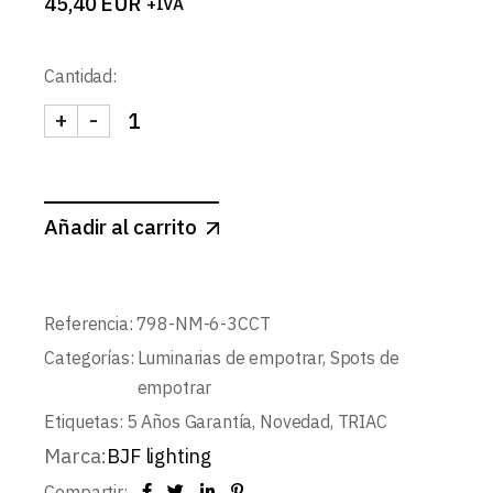
45,40
EUR
+IVA
Cantidad:
+
-
ABISAL-SPOT REDONDO FIJO CONCAVO 6W 3CCT 
Añadir al carrito
Referencia:
798-NM-6-3CCT
Categorías:
Luminarias de empotrar
,
Spots de
empotrar
Etiquetas:
5 Años Garantía
,
Novedad
,
TRIAC
Marca:
BJF lighting
Compartir: