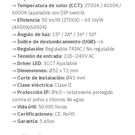
⇒
Temperatura de color (CCT):
2700K / 4000K /
6000K (ajustable con DIP switch)
⇒
Eficiencia:
50 lm/W (2700K) – 60 lm/W
(4000K/6000K)
⇒
Ángulo de haz:
15° / 24° / 36° / 50°
⇒
Índice de deslumbramiento (UGR):
<6
⇒
Regulación:
Regulable TRIAC / No regulable
⇒
Tensión de entrada:
220–240V AC
⇒
Driver LED:
3CCT Ajustable
⇒
Dimensiones:
Ø52 x 72 mm
⇒
Corte de instalación:
Ø45 mm
⇒
Clase eléctrica:
Clase II
⇒
Protección IP:
IP65 – totalmente protegido
contra el polvo y chorros de agua
⇒
Vida útil:
50.000 horas
⇒
Certificaciones:
CE, RoHS
⇒
Garantía:
5 años