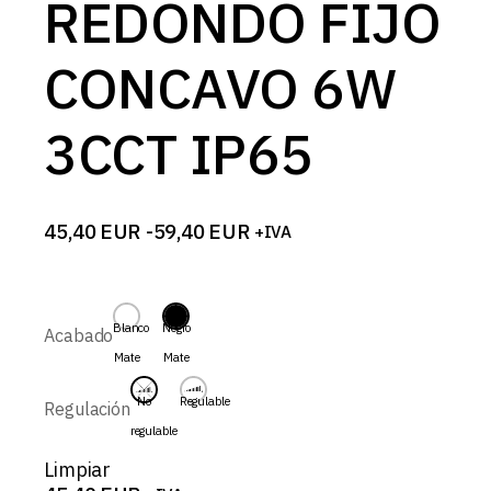
REDONDO FIJO
CONCAVO 6W
3CCT IP65
45,40
EUR
-
59,40
EUR
+IVA
Rango
de
precios:
desde
45,40 EUR
Blanco
Negro
Acabado
hasta
Mate
Mate
59,40 EUR
No
Regulable
Regulación
regulable
Limpiar