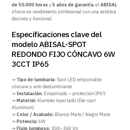
de 50.000 horas
y
5 años de garantía
, el
ABISAL
ofrece un rendimiento profesional con una estética
discreta y funcional.
Especificaciones clave del
modelo ABISAL-SPOT
REDONDO FIJO CÓNCAVO 6W
3CCT IP65
⇒
Tipo de luminaria:
Spot LED empotrable
cóncavo y anti-deslumbrante
⇒
Instalación:
Empotrado – protección IP65
⇒
Material:
Aluminio inyectado (Die-cast
Aluminum)
⇒
Color / Acabado:
Blanco Mate / Negro Mate
⇒
Potencia:
6W
⇒
Flujo luminoso:
300–360 lm