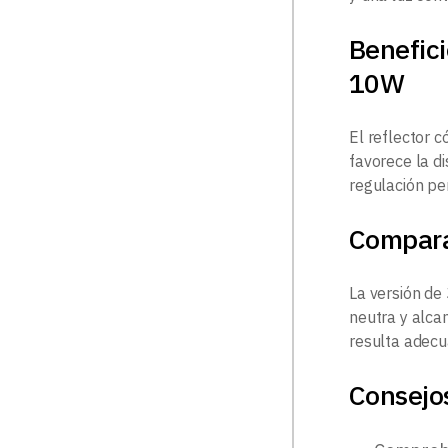
Benefic
10W
El reflector 
favorece la di
regulación per
Compar
La versión de
neutra y alca
resulta adecu
Consejos