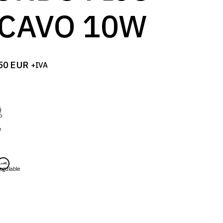
log
CAVO 10W
50
EUR
+IVA
o
e
egulable