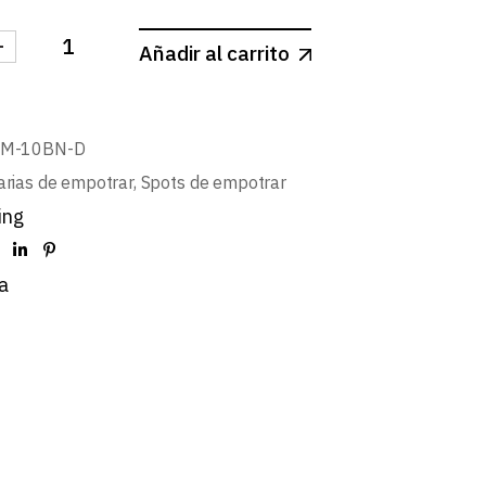
-
Añadir al carrito
-SPOT REDONDO FIJO CONCAVO 10W cantidad
BM-10BN-D
arias de empotrar
,
Spots de empotrar
ing
a