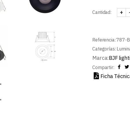
+
Cantidad:
LYRA
Referencia:
787-
Categorías:
Lumin
Marca:
BJF light
Compartir:
Ficha Técnic