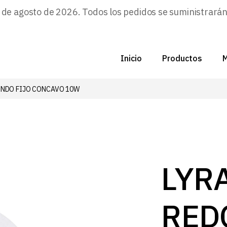
e agosto de 2026. Todos los pedidos se suministrarán a
Inicio
Productos
M
ONDO FIJO CONCAVO 10W
C
N
D
C
LYR
P
RED
Z