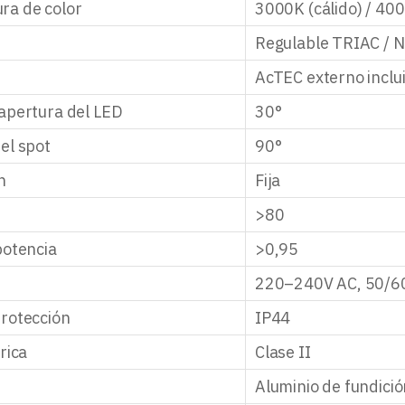
ra de color
3000K (cálido) / 40
n
Regulable TRIAC / N
AcTEC externo inclu
apertura del LED
30°
el spot
90°
n
Fija
>80
potencia
>0,95
220–240V AC, 50/6
rotección
IP44
rica
Clase II
Aluminio de fundició