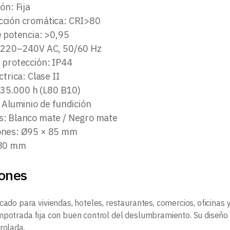
ón: Fija
ción cromática: CRI>80
e potencia: >0,95
 220–240V AC, 50/60 Hz
 protección: IP44
ctrica: Clase II
: 35.000 h (L80 B10)
 Aluminio de fundición
: Blanco mate / Negro mate
ones: Ø95 × 85 mm
Ø80 mm
iones
icado para viviendas, hoteles, restaurantes, comercios, oficina
mpotrada fija con buen control del deslumbramiento. Su diseño
rolada.