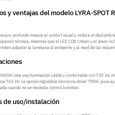
ios y ventajas del modelo LYRA-SP
cóncavo profundo mejora el confort visual y reduce el deslumbr
sipación térmica, mientras que el LED COB Citizen y el driver A
miten adaptar la luminaria al ambiente y al nivel de luz requeri
aciones
 3000K crea una iluminación cálida y confortable con 720 lm, 
nza 765 lm. La opción regulable incorpora driver TRIAC para ajus
ada cuando no se necesita control lumínico.
 de uso/instalación