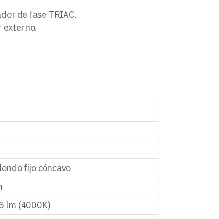
lador de fase TRIAC.
r externo.
ondo fijo cóncavo
n
5 lm (4000K)