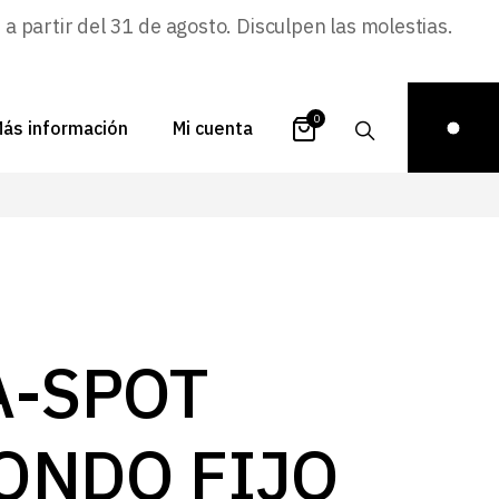
 partir del 31 de agosto. Disculpen las molestias.
0
ás información
Mi cuenta
atálogos
Login
uestra historia
Carrito
istribuidores
Pedidos
ontacto
Recuperar
A-SPOT
contraseña
FAQs
royectos
ONDO FIJO
ona de inspiración