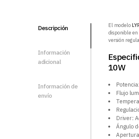
El modelo
LY
Descripción
disponible en
versión regul
Información
Especif
adicional
10W
Potencia
Información de
Flujo lu
envío
Temperat
Regulaci
Driver: 
Ángulo d
Apertura