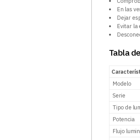
Comproba
En las ve
Dejar esp
Evitar la
Desconect
Tabla de
Caracterís
Modelo
Serie
Tipo de lu
Potencia
Flujo lumi