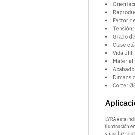
Orientaci
Reproduc
Factor d
Tensión:
Grado de
Clase elé
Vida útil
Material:
Acabados
Dimensi
Corte: 
Aplicac
LYRA está ind
iluminación e
y una luz cont