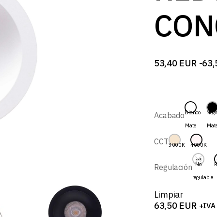
B
CON
53,40
EUR
-
63,
Rango
de
precios:
desde
53,40 EUR
hasta
Blanco
Negr
Acabado
63,50 EUR
Mate
Mat
CCT
3000K
4000K
No
R
Regulación
regulable
Limpiar
63,50
EUR
+IVA