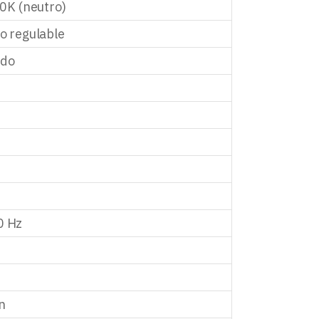
00K (neutro)
o regulable
ido
0 Hz
n