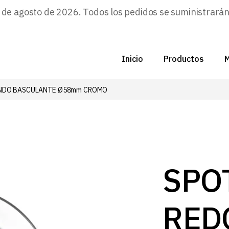
e agosto de 2026. Todos los pedidos se suministrarán a
Inicio
Productos
M
NDO BASCULANTE Ø58mm CROMO
C
N
D
C
SPO
P
RED
Z