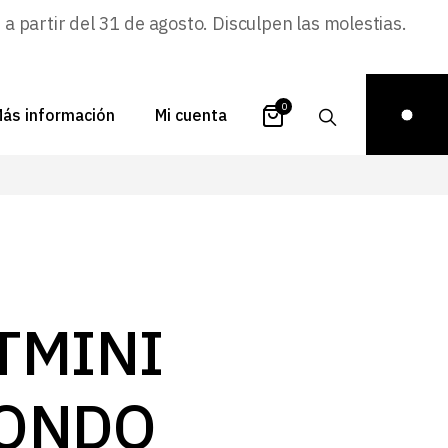
 partir del 31 de agosto. Disculpen las molestias.
0
ás información
Mi cuenta
atálogos
Login
uestra historia
Carrito
istribuidores
Pedidos
ontacto
Recuperar
TMINI
contraseña
FAQs
royectos
ONDO
ona de inspiración