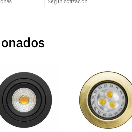
zonas
Según cotización
ionados