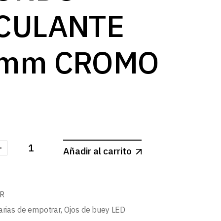
log
CULANTE
mm CROMO
-
Añadir al carrito
MINI REDONDO BASCULANTE Ø58mm CROMO cantid
R
arias de empotrar
,
Ojos de buey LED