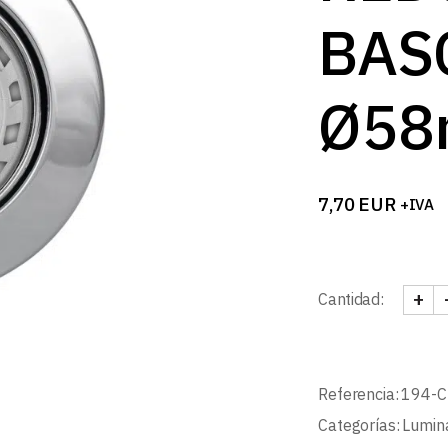
B
BAS
Ø58
7,70
EUR
+IVA
+
Cantidad:
SPOT
Referencia:
194-C
Categorías:
Lumin