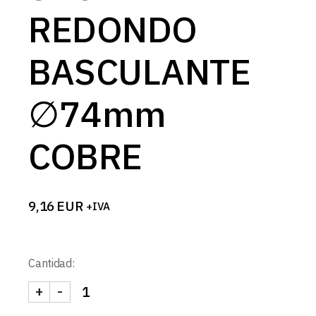
REDONDO
BASCULANTE
∅74mm
COBRE
9,16
EUR
+IVA
Cantidad:
+
-
SPOT REDONDO BASCULANTE ∅74mm COBRE ca