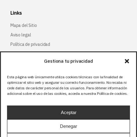
Links
Mapa del Sitio
Aviso legal
Política de privacidad
Política de cookies
Gestiona tu privacidad
Síguenos
Esta página web únicamente utiliza cookies técnicas con la finalidad de
optimizar el sitio web y asegurar su correcto funcionamiento. No recaba ni
Facebook
cede datos de carácter personal de los usuarios. Para obtener información
adicional sobre el uso de las cookies, acceda a nuestra Política de cookies.
X (Twitter
)
Instagram
Aceptar
LinkedIn
Denegar